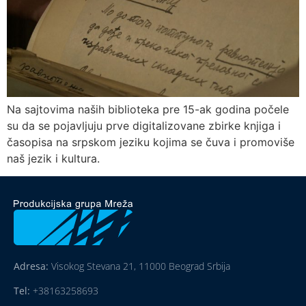
Na sajtovima naših biblioteka pre 15-ak godina počele
su da se pojavljuju prve digitalizovane zbirke knjiga i
časopisa na srpskom jeziku kojima se čuva i promoviše
naš jezik i kultura.
Adresa:
Visokog Stevana 21, 11000 Beograd Srbija
Tel:
+38163258693