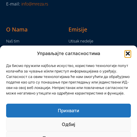
E-mail:
info@mreza.rs
O Nama
Emisije
Naš tim
Utisak nedelje
Da nam nije...
Emisije
Управљајте сагласностима
TV Mreža
O nama
Moram da kažem
Да бисмо пружили најбоље искуство, користимо технологије попут
Politika privatnosti
колачића за чување и/или приступ информацијама о уређају.
Brojke i bajke
Сагласност са овим технологијама ће нам омогућити да обрађујемо
Kontakt
Ostale emisije
податке као што су понашање при прегледању или јединствени ИД-
ови на овој веб локацији. Непристанак или повлачење сагласности
Pronađite nas
може негативно утицати на одређене карактеристике и функције.
Прихвати
Одбиј