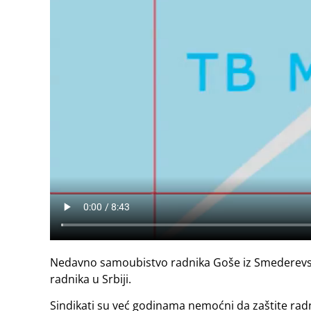
Nedavno samoubistvo radnika Goše iz Smederevske 
radnika u Srbiji.
Sindikati su već godinama nemoćni da zaštite radn