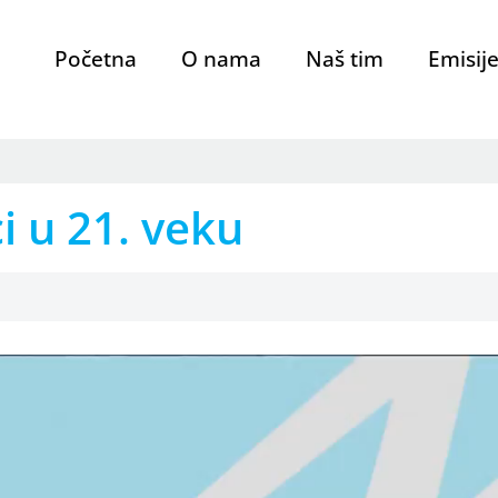
Početna
O nama
Naš tim
Emisij
ci u 21. veku