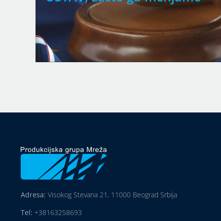
Adresa:
Visokog Stevana 21, 11000 Beograd Srbija
Tel:
+38163258693