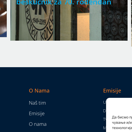
beskućnik za 70. rođendan
O Nama
Emisije
Naš tim
Utisak nedelje
Da nam nije...
Emisije
Да бисмо п
TV Mreža
чување и/и
O nama
Moram da kaž
технологиј