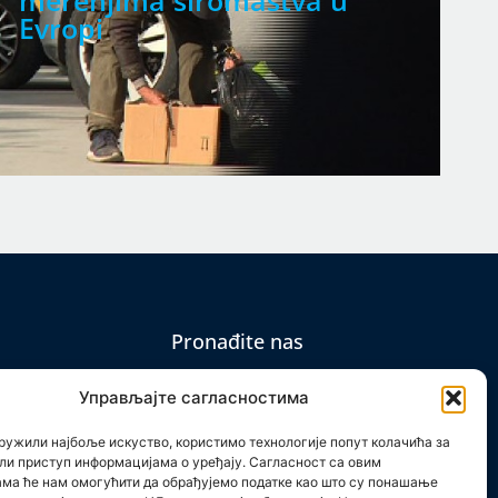
merenjima siromaštva u
N
Evropi
Pronađite nas
Управљајте сагласностима
ружили најбоље искуство, користимо технологије попут колачића за
ли приступ информацијама о уређају. Сагласност са овим
em
ама ће нам омогућити да обрађујемо податке као што су понашање