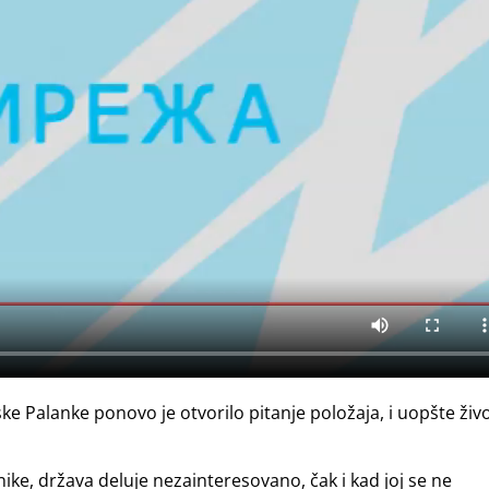
Palanke ponovo je otvorilo pitanje položaja, i uopšte živ
ike, država deluje nezainteresovano, čak i kad joj se ne