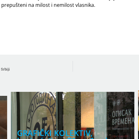
 prepušteni na milost i nemilost vlasnika.
Srbiji
GRAFIČKI KOLEKTIV,