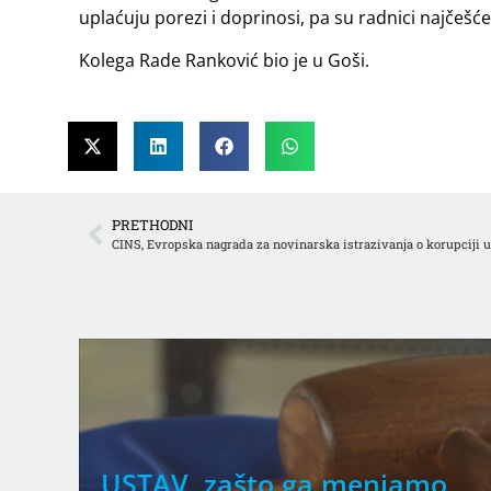
uplaćuju porezi i doprinosi, pa su radnici najčešće
Kolega Rade Ranković bio je u Goši.
PRETHODNI
CINS, Evropska nagrada za novinarska istrazivanja o korupciji u 
ena
USTAV, zašto ga menjamo