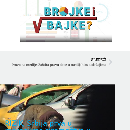
SLEDEĆI
Pravo na medije: Zaštita prava dece u medijskim sadržajima
RIZIK, Srbija prva u
V