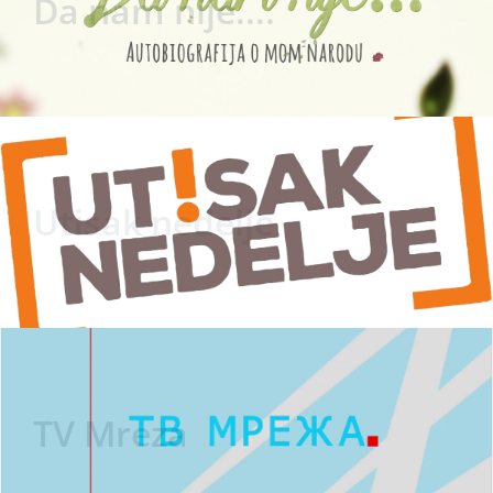
Da nam nije....
Utisak nedelje
TV Mreza