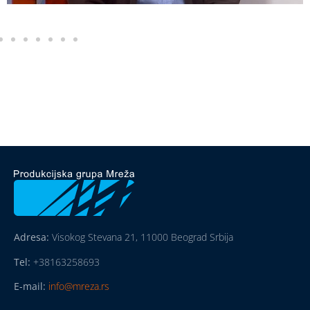
Adresa:
Visokog Stevana 21, 11000 Beograd Srbija
Tel:
+38163258693
E-mail:
info@mreza.rs