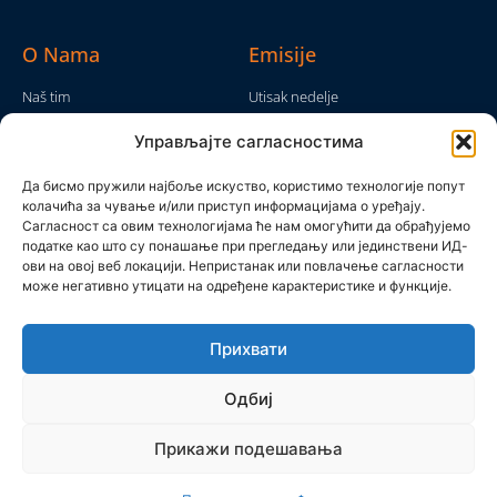
O Nama
Emisije
Naš tim
Utisak nedelje
Da nam nije...
Emisije
Управљајте сагласностима
TV Mreža
O nama
Moram da kažem
Да бисмо пружили најбоље искуство, користимо технологије попут
Politika privatnosti
колачића за чување и/или приступ информацијама о уређају.
Brojke i bajke
Сагласност са овим технологијама ће нам омогућити да обрађујемо
Kontakt
Ostale emisije
податке као што су понашање при прегледању или јединствени ИД-
ови на овој веб локацији. Непристанак или повлачење сагласности
Pronađite nas
може негативно утицати на одређене карактеристике и функције.
Прихвати
Одбиј
Прикажи подешавања
Produkcijska grupa Mreža 2025 © All rights reserved