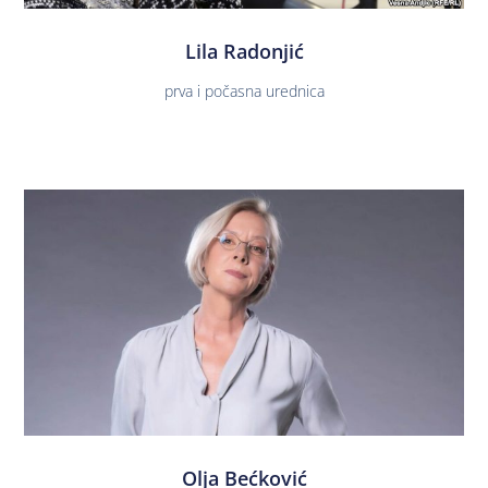
Lila Radonjić
prva i počasna urednica
Olja Bećković