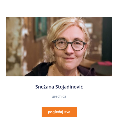
Snežana Stojadinović
urednica
pogledaj sve