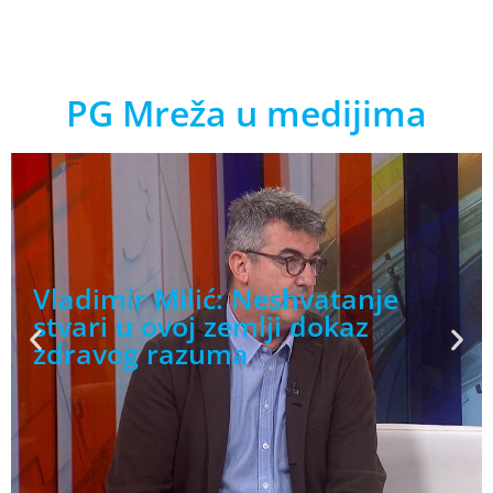
PG Mreža u medijima
Vladimir Milić: Ova kriza
pokazala da, kada se pusti,
struka dosta dobro radi svoj
posao