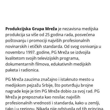
Produkcijska Grupa Mreža
je nezavisna medijska
produkcija sa više od 25 godina rada, posvećena
poštovanju i promociji najviših profesionalnih
novinarskih i etičkih standarda. Od svog osnivanja u
novembru 1997. godine, PG Mreža se izdvojila
kvalitetom svojih televizijskih programa,
dokumentarnih filmova, edukativnih medijskih
paketa i radionica.
PG Mreža zauzima značajno i istaknuto mesto u
medijskom pejzažu Srbije, što potvrđuju brojne
nagrade koje je tim PG Mreže dobio za svoj rad. PG
Mreža je prepoznata kao nosilac najviših
profesionalnih vrednosti i standarda, kako u zemlji,
tako i u regionu. Nikada nije odstupila od tih principa,