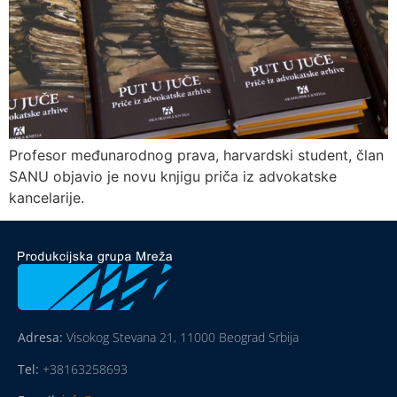
Profesor međunarodnog prava, harvardski student, član
SANU objavio je novu knjigu priča iz advokatske
kancelarije.
Adresa:
Visokog Stevana 21, 11000 Beograd Srbija
Tel:
+38163258693