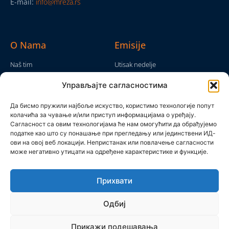
E-mail:
info@mreza.rs
O Nama
Emisije
Naš tim
Utisak nedelje
Da nam nije...
Emisije
Управљајте сагласностима
TV Mreža
O nama
Moram da kažem
Да бисмо пружили најбоље искуство, користимо технологије попут
Politika privatnosti
колачића за чување и/или приступ информацијама о уређају.
Brojke i bajke
Сагласност са овим технологијама ће нам омогућити да обрађујемо
Kontakt
Ostale emisije
податке као што су понашање при прегледању или јединствени ИД-
ови на овој веб локацији. Непристанак или повлачење сагласности
Pronađite nas
може негативно утицати на одређене карактеристике и функције.
Прихвати
Одбиј
Прикажи подешавања