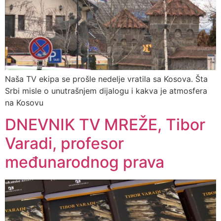
Naša TV ekipa se prošle nedelje vratila sa Kosova. Šta
Srbi misle o unutrašnjem dijalogu i kakva je atmosfera
na Kosovu
DNEVNIK TV MREŽE, Tibor
Varadi, profesor
međunarodnog prava