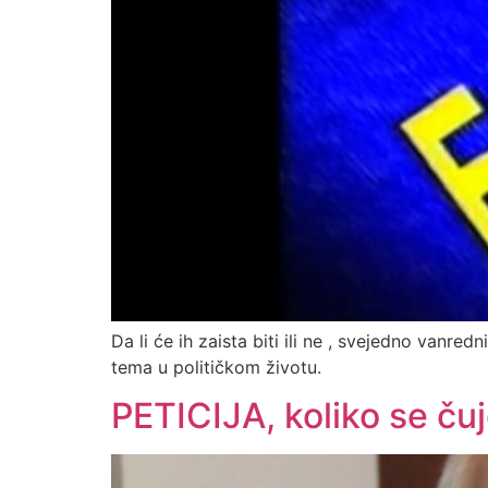
Da li će ih zaista biti ili ne , svejedno vanred
tema u političkom životu.
PETICIJA, koliko se ču