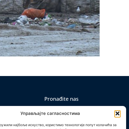
Pronađite nas
Управљајте сагласностима
ружили најбоље искуство, користимо технологије попут колачића за