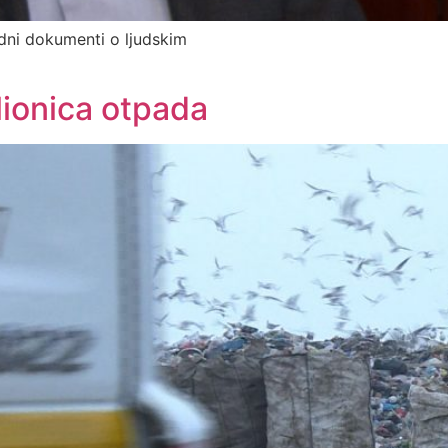
odni dokumenti o ljudskim
ionica otpada