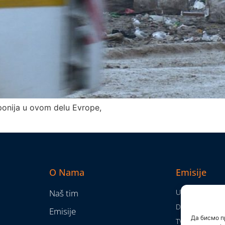
ponija u ovom delu Evrope,
O Nama
Emisije
Naš tim
Utisak nedelje
Da nam nije...
Emisije
Да бисмо п
TV Mreža