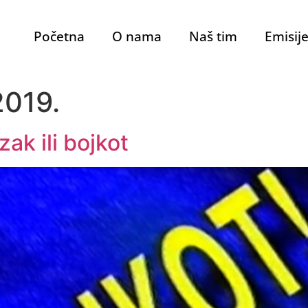
Početna
O nama
Naš tim
Emisij
2019.
ak ili bojkot