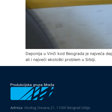
Deponija u Vinči kod Beograda je najveća de
ali i najveći ekološki problem u Srbiji.
Adresa:
Visokog Stevana 21, 11000 Beograd Srbija