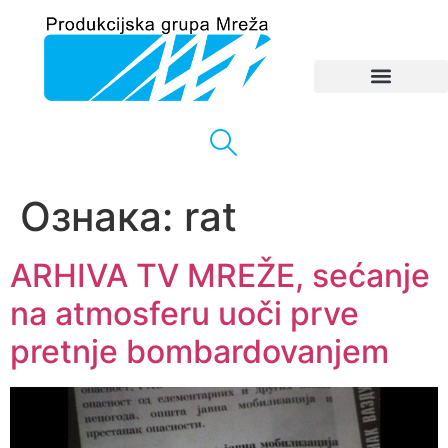
Ознака:
rat
ARHIVA TV MREŽE, sećanje
na atmosferu uoči prve
pretnje bombardovanjem