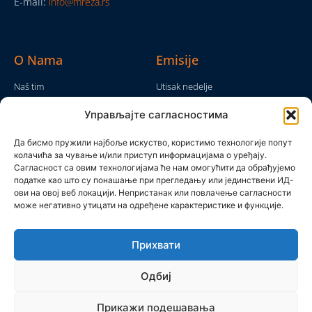
E-mail:
info@mreza.rs
O Nama
Emisije
Naš tim
Utisak nedelje
Da nam nije...
Emisije
Управљајте сагласностима
TV Mreža
O nama
Moram da kažem
Да бисмо пружили најбоље искуство, користимо технологије попут
Politika privatnosti
колачића за чување и/или приступ информацијама о уређају.
Brojke i bajke
Сагласност са овим технологијама ће нам омогућити да обрађујемо
Kontakt
Ostale emisije
податке као што су понашање при прегледању или јединствени ИД-
ови на овој веб локацији. Непристанак или повлачење сагласности
Pronađite nas
може негативно утицати на одређене карактеристике и функције.
Прихвати
Одбиј
Прикажи подешавања