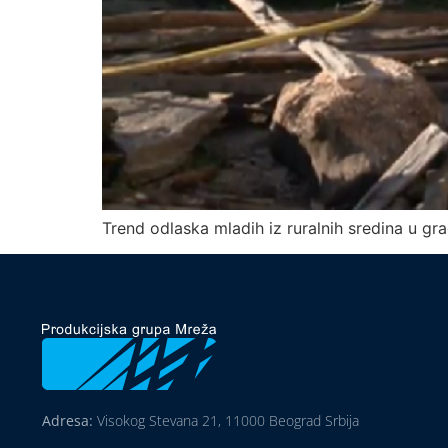
Trend odlaska mladih iz ruralnih sredina u gr
Adresa:
Visokog Stevana 21, 11000 Beograd Srbija