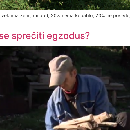
uvek ima zemljani pod, 30% nema kupatilo, 20% ne poseduje 
se sprečiti egzodus?