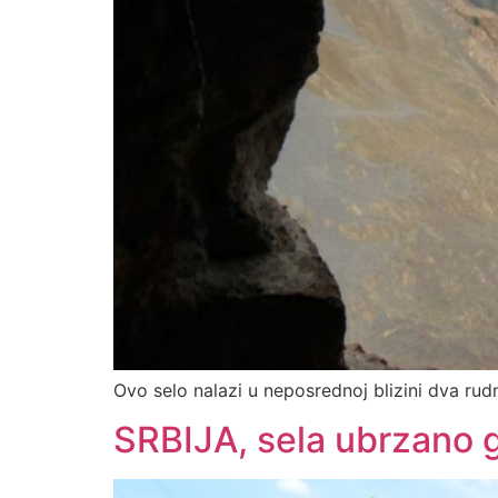
Ovo selo nalazi u neposrednoj blizini dva rud
SRBIJA, sela ubrzano 