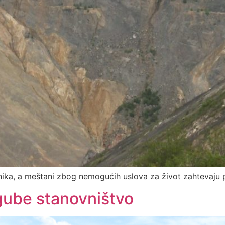
nika, a meštani zbog nemogućih uslova za život zahtevaju p
gube stanovništvo