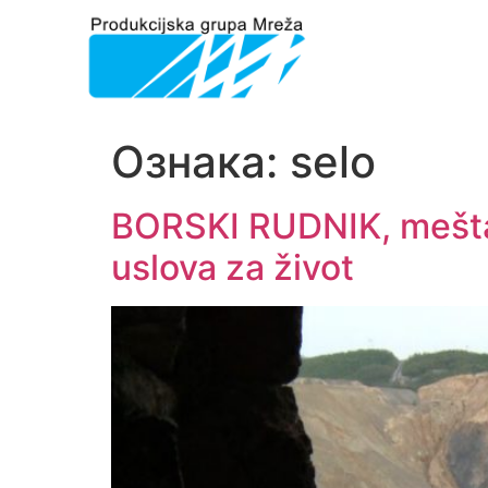
Ознака:
selo
BORSKI RUDNIK, meštani
uslova za život