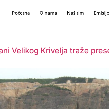
Početna
O nama
Naš tim
Emisij
 Velikog Krivelja traže prese