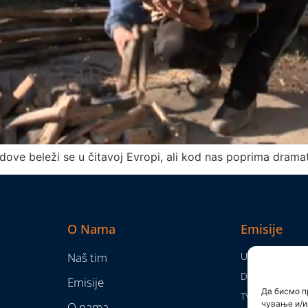
adove beleži se u čitavoj Evropi, ali kod nas poprima drama
O Nama
Emisije
Naš tim
Utisak nedelje
Da nam nije...
Emisije
Да бисмо п
TV Mreža
чување и/и
O nama