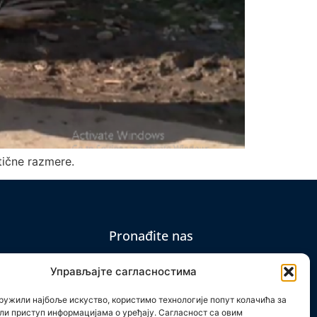
tične razmere.
Pronađite nas
Управљајте сагласностима
ружили најбоље искуство, користимо технологије попут колачића за
ли приступ информацијама о уређају. Сагласност са овим