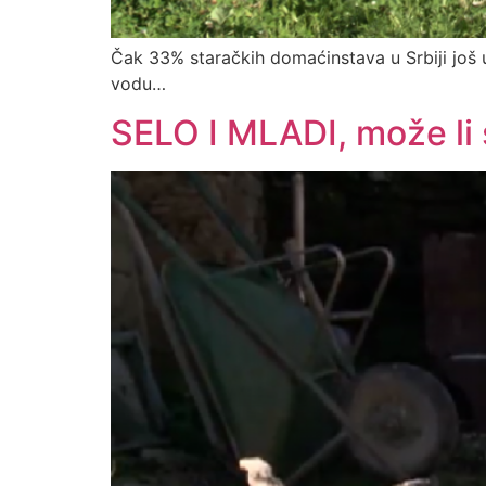
Čak 33% staračkih domaćinstava u Srbiji još 
vodu…
SELO I MLADI, može li 