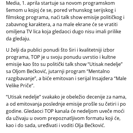
Media, 1. aprila startuje sa novom programskom
šemom u kojoj će se, pored vrhunskog serijskog i
filmskog programa, naći talk show emisije političkog i
zabavnog karaktera, a na male ekrane će se vratiti
omiljena TV lica koja gledaoci dugo nisu imali prilike
da gledaju.
U želji da publici ponudi što širi i kvalitetniji izbor
programa, TOP je u svoju ponudu uvrstio i kultne
emisije kao što su politički talk show “Utisak nedelje”
sa Oljom Bećković, jutarnji program “Mentalno
razgibavanje”, a biće emitovan i serijal Insajdera “Male
Velike Priče”.
“Utisak nedelje” svakako je obeležio decenije za nama,
a od emitovanja poslednje emisije prošle su četiri i po
godine. Gledaoci TOP kanala će nedeljom uveče moći
da uživaju u ovom prepoznatljivom formatu koji će,
kao i do sada, uređivati i voditi Olja Bećković.