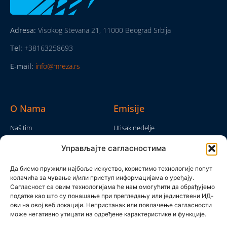
Adresa:
Visokog Stevana 21, 11000 Beograd Srbija
Tel:
+38163258693
E-mail:
info@mreza.rs
O Nama
Emisije
Naš tim
Utisak nedelje
Da nam nije...
Emisije
Управљајте сагласностима
TV Mreža
O nama
Moram da kažem
Да бисмо пружили најбоље искуство, користимо технологије попут
Politika privatnosti
колачића за чување и/или приступ информацијама о уређају.
Brojke i bajke
Сагласност са овим технологијама ће нам омогућити да обрађујемо
Kontakt
Ostale emisije
податке као што су понашање при прегледању или јединствени ИД-
ови на овој веб локацији. Непристанак или повлачење сагласности
Pronađite nas
може негативно утицати на одређене карактеристике и функције.