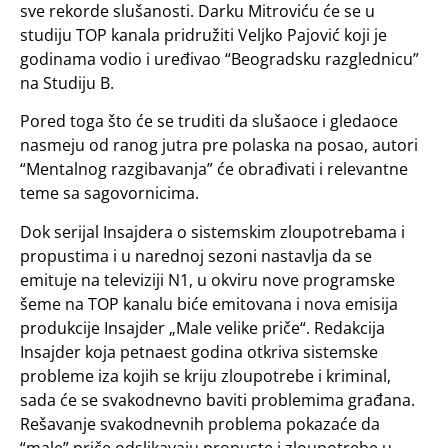
sve rekorde slušanosti. Darku Mitroviću će se u
studiju TOP kanala pridružiti Veljko Pajović koji je
godinama vodio i uređivao “Beogradsku razglednicu”
na Studiju B.
Pored toga što će se truditi da slušaoce i gledaoce
nasmeju od ranog jutra pre polaska na posao, autori
“Mentalnog razgibavanja” će obrađivati i relevantne
teme sa sagovornicima.
Dok serijal Insajdera o sistemskim zloupotrebama i
propustima i u narednoj sezoni nastavlja da se
emituje na televiziji N1, u okviru nove programske
šeme na TOP kanalu biće emitovana i nova emisija
produkcije Insajder „Male velike priče“. Redakcija
Insajder koja petnaest godina otkriva sistemske
probleme iza kojih se kriju zloupotrebe i kriminal,
sada će se svakodnevno baviti problemima građana.
Rešavanje svakodnevnih problema pokazaće da
“male” priče odslikavaju propuste i zloupotrebe u