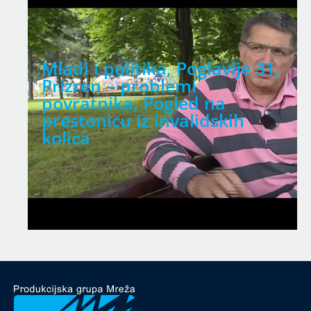
ika, Poglavlje 31,
RACIONALIZACIJ
roblemi
službi zapošlja
 Pogled na
z invalidskih