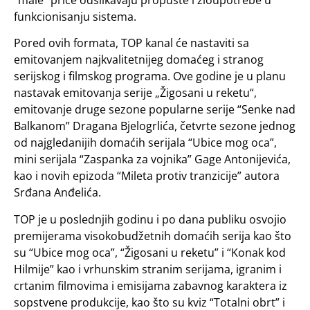
funkcionisanju sistema.
Pored ovih formata, TOP kanal će nastaviti sa
emitovanjem najkvalitetnijeg domaćeg i stranog
serijskog i filmskog programa. Ove godine je u planu
nastavak emitovanja serije „Žigosani u reketu“,
emitovanje druge sezone popularne serije “Senke nad
Balkanom” Dragana Bjelogrlića, četvrte sezone jednog
od najgledanijih domaćih serijala “Ubice mog oca”,
mini serijala “Zaspanka za vojnika” Gage Antonijevića,
kao i novih epizoda “Mileta protiv tranzicije” autora
Srđana Anđelića.
TOP je u poslednjih godinu i po dana publiku osvojio
premijerama visokobudžetnih domaćih serija kao što
su “Ubice mog oca”, “Žigosani u reketu” i “Konak kod
Hilmije” kao i vrhunskim stranim serijama, igranim i
crtanim filmovima i emisijama zabavnog karaktera iz
sopstvene produkcije, kao što su kviz “Totalni obrt” i