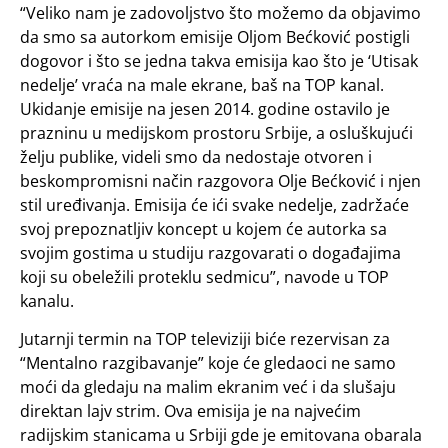
“Veliko nam je zadovoljstvo što možemo da objavimo
da smo sa autorkom emisije Oljom Bećković postigli
dogovor i što se jedna takva emisija kao što je ‘Utisak
nedelje’ vraća na male ekrane, baš na TOP kanal.
Ukidanje emisije na jesen 2014. godine ostavilo je
prazninu u medijskom prostoru Srbije, a osluškujući
želju publike, videli smo da nedostaje otvoren i
beskompromisni način razgovora Olje Bećković i njen
stil uređivanja. Emisija će ići svake nedelje, zadržaće
svoj prepoznatljiv koncept u kojem će autorka sa
svojim gostima u studiju razgovarati o događajima
koji su obeležili proteklu sedmicu”, navode u TOP
kanalu.
Jutarnji termin na TOP televiziji biće rezervisan za
“Mentalno razgibavanje” koje će gledaoci ne samo
moći da gledaju na malim ekranim već i da slušaju
direktan lajv strim. Ova emisija je na najvećim
radijskim stanicama u Srbiji gde je emitovana obarala