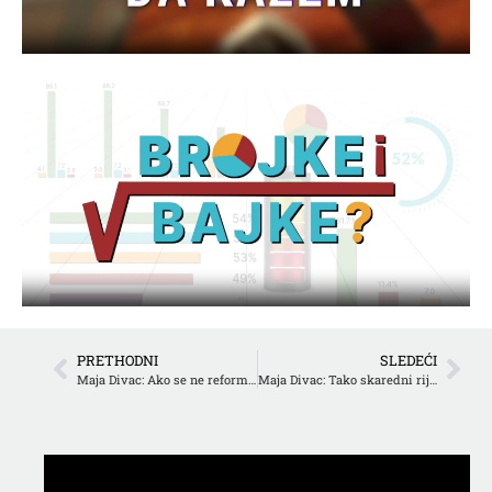
PRETHODNI
SLEDEĆI
Maja Divac: Ako se ne reformiše REM imaćemo falš izbore
Maja Divac: Tako skaredni rijaliti programi ne postoje ni na jednoj nacionalnoj TV u Evropi, osim u Srbiji