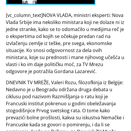
[vc_column_text]NOVA VLADA, ministri eksperti: Nova
Vlada Srbije ima nekoliko ministara koji ne dolaze ni iz
jedne stranke, kako se to odomaćilo u medijima reč je
o ekspertima od kojih se očekuje predan rad na
izvlačenju zemlje iz teške, pre svega, ekonomske
situacije. Ko snosi odgovornost za dela ovih
ministara, koje su prednosti i mane njihovog učešća u
vlasti i ko im daje političku moć, za TV Mrezu
odgovore je potražila Gordana Lazarević.
DNEVNIK TV MREŽE, Valeri Rozu, filozofkinja iz Belgije:
Nedavno je u Beogradu održana druga debata u
ciklusu pod nazivom Razmišljanja o ratu koji je
Francuski institut pokrenuo u godini obeležavanja
stogodišnjice Prvog svetskog rata. O tome kako
prevazići bolne prošlosti, kakva su iskustva Nemačke i
Francuske kada se govori o pomirenju, i da li se