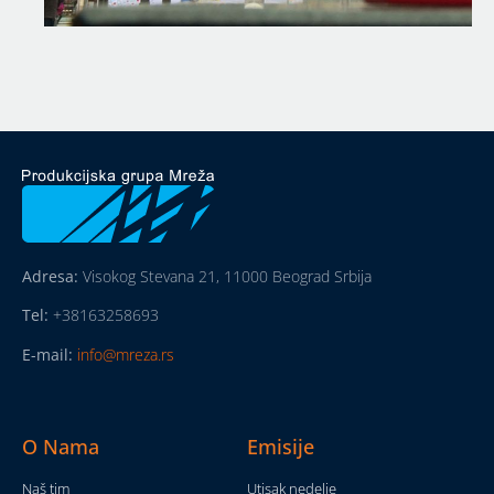
Adresa:
Visokog Stevana 21, 11000 Beograd Srbija
Tel:
+38163258693
E-mail:
info@mreza.rs
O Nama
Emisije
Naš tim
Utisak nedelje