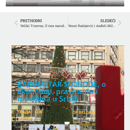
PRETHODNI
SLEDEĆI
Veliki Trnovac, U ime naroda, U Dnevniku Matija Bećković
Vesni Radojević i Anđeli Milivojević godišnja nagrada NUNS-a u kategoriji elektronskih medija
BAROMETAR SLOBODE, o
ekonomiji, pravosuđu i
medijima u Srbiji