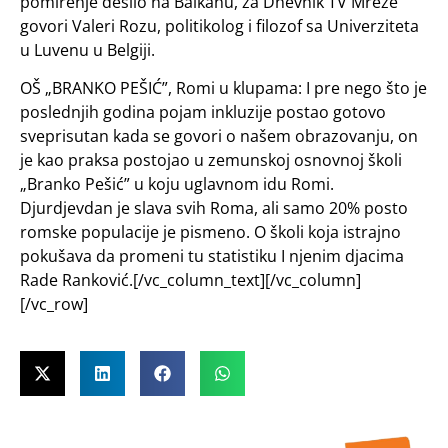
pomirenje desilo na Balkanu, za Dnevnik TV Mreže
govori Valeri Rozu, politikolog i filozof sa Univerziteta
u Luvenu u Belgiji.
OŠ „BRANKO PEŠIĆ”, Romi u klupama: I pre nego što je
poslednjih godina pojam inkluzije postao gotovo
sveprisutan kada se govori o našem obrazovanju, on
je kao praksa postojao u zemunskoj osnovnoj školi
„Branko Pešić” u koju uglavnom idu Romi.
Djurdjevdan je slava svih Roma, ali samo 20% posto
romske populacije je pismeno. O školi koja istrajno
pokušava da promeni tu statistiku I njenim djacima
Rade Ranković.[/vc_column_text][/vc_column]
[/vc_row]