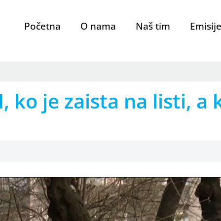
Početna
O nama
Naš tim
Emisij
ko je zaista na listi, a