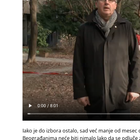
Iako je do izbora ostalo, sad već manje od mesec d
Beograđanima neće biti nimalo lako da se odluče z