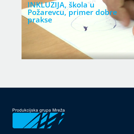
mir
INKLUZIJA, škola u
Požarevcu, primer dobre
prakse