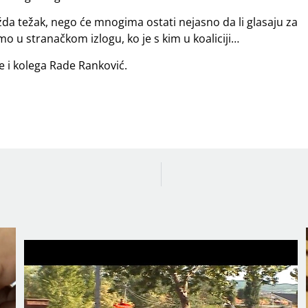
a težak, nego će mnogima ostati nejasno da li glasaju za
samo u stranačkom izlogu, ko je s kim u koaliciji…
e i kolega Rade Ranković.