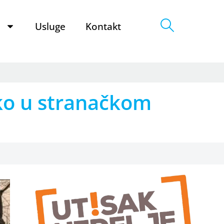
e
Usluge
Kontakt
 ko u stranačkom