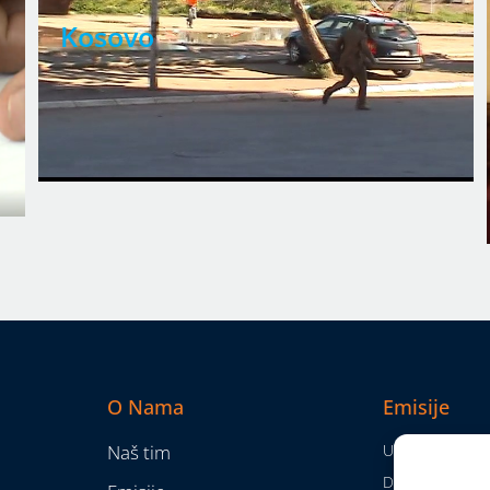
Kosovo
O Nama
Emisije
Naš tim
Utisak nedelje
Da nam nije...