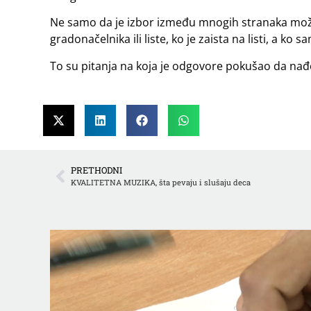
Ne samo da je izbor između mnogih stranaka možd
gradonačelnika ili liste, ko je zaista na listi, a ko 
To su pitanja na koja je odgovore pokušao da nađ
PRETHODNI
KVALITETNA MUZIKA, šta pevaju i slušaju deca