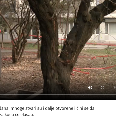
ana, mnoge stvari su i dalje otvorene i čini se da
a koga će glasati.