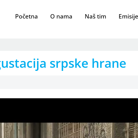
Početna
O nama
Naš tim
Emisij
gustacija srpske hrane