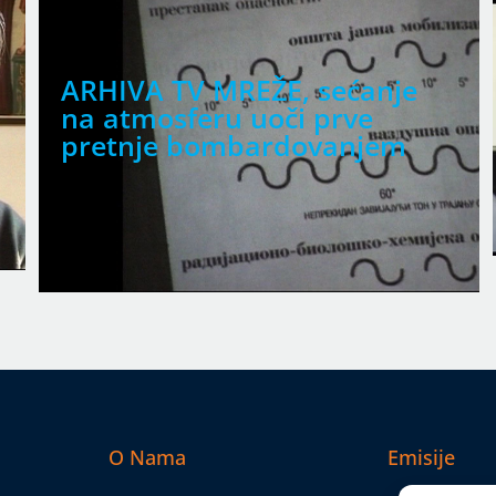
ARHIVA TV MREŽE, sećanje
Srp
na atmosferu uoči prve
pretnje bombardovanjem
O Nama
Emisije