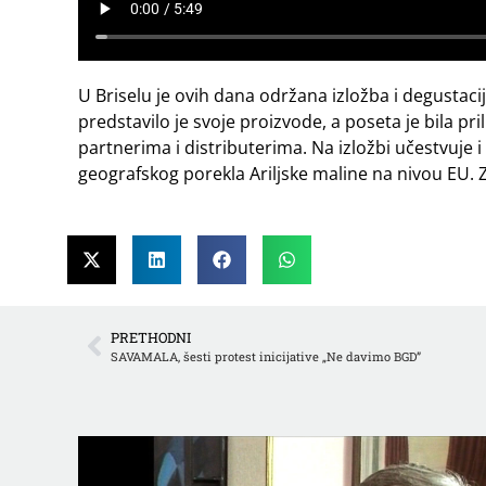
U Briselu je ovih dana održana izložba i degustac
predstavilo je svoje proizvode, a poseta je bila pr
partnerima i distributerima. Na izložbi učestvuje i
geografskog porekla Ariljske maline na nivou EU. Z
PRETHODNI
SAVAMALA, šesti protest inicijative „Ne davimo BGD”