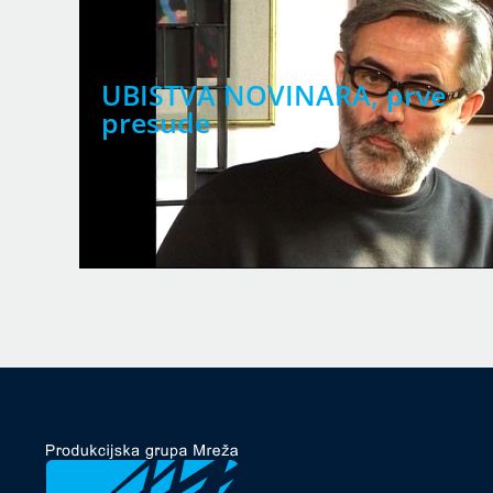
UBISTVA NOVINARA, prve
presude