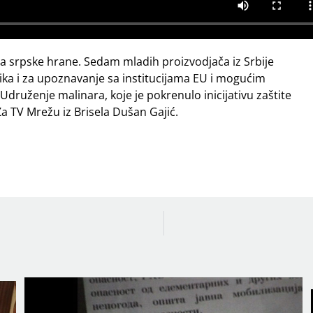
ija srpske hrane. Sedam mladih proizvodjača iz Srbije
ilika i za upoznavanje sa institucijama EU i mogućim
 Udruženje malinara, koje je pokrenulo inicijativu zaštite
a TV Mrežu iz Brisela Dušan Gajić.