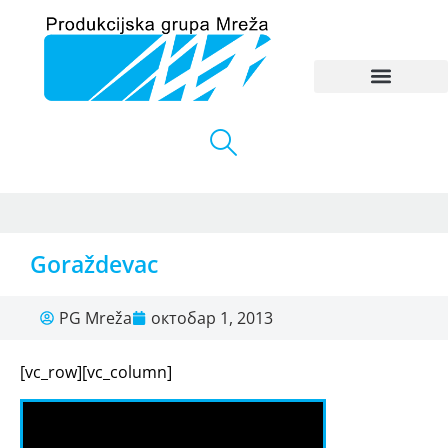
Goraždevac
PG Mreža
октобар 1, 2013
[vc_row][vc_column]