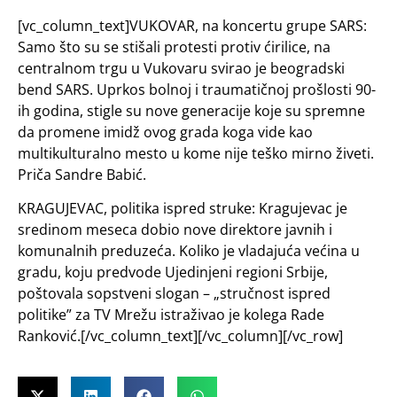
[vc_column_text]VUKOVAR, na koncertu grupe SARS:
Samo što su se stišali protesti protiv ćirilice, na
centralnom trgu u Vukovaru svirao je beogradski
bend SARS. Uprkos bolnoj i traumatičnoj prošlosti 90-
ih godina, stigle su nove generacije koje su spremne
da promene imidž ovog grada koga vide kao
multikulturalno mesto u kome nije teško mirno živeti.
Priča Sandre Babić.
KRAGUJEVAC, politika ispred struke: Kragujevac je
sredinom meseca dobio nove direktore javnih i
komunalnih preduzeća. Koliko je vladajuća većina u
gradu, koju predvode Ujedinjeni regioni Srbije,
poštovala sopstveni slogan – „stručnost ispred
politike” za TV Mrežu istraživao je kolega Rade
Ranković.[/vc_column_text][/vc_column][/vc_row]