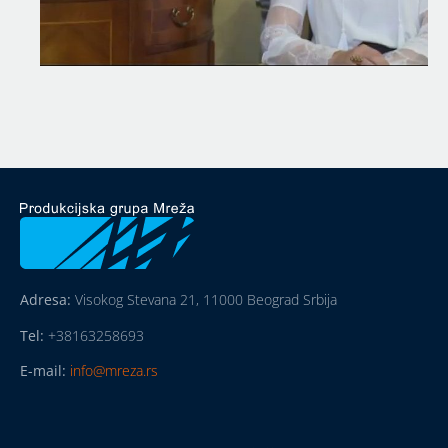
Adresa:
Visokog Stevana 21, 11000 Beograd Srbija
Tel:
+38163258693
E-mail:
info@mreza.rs