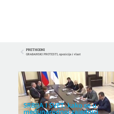
PRETHODNI
GRAĐANSKI PROTESTI, opozicija i vlast
SRBIJA I SVET, kako se u
međunarodnoj zajednici