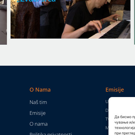
O Nama
Emisije
Naš tim
Utisak nedelje
Da nam nije...
Emisije
Да бисмо п
TV Mreža
чување и/и
O nama
Moram da kaž
технологиј
при прегле
Politika privatnosti