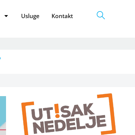
e
Usluge
Kontakt
”