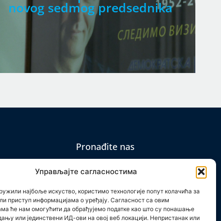
novog sedmog predsednika
Pronađite nas
Управљајте сагласностима
ружили најбоље искуство, користимо технологије попут колачића за
ли приступ информацијама о уређају. Сагласност са овим
em
ама ће нам омогућити да обрађујемо податке као што су понашање
дању или јединствени ИД-ови на овој веб локацији. Непристанак или