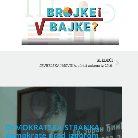
SLEDEĆI
JEVREJSKA IMOVINA, efekti zakona iz 2016.
DEMOKRATSKA STRANKA,
P
demokrate pred izborom
k