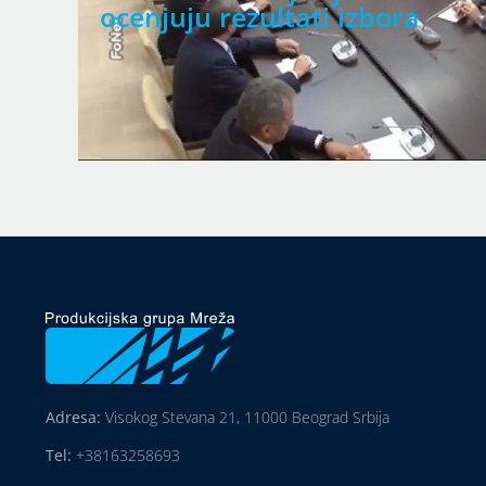
ocenjuju rezultati izbora
Adresa:
Visokog Stevana 21, 11000 Beograd Srbija
Tel:
+38163258693