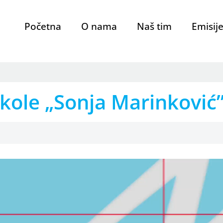
Početna
O nama
Naš tim
Emisij
škole „Sonja Marinković