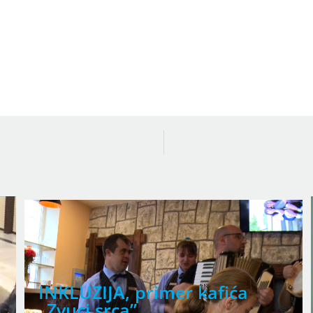
INKLUZIJA, primer kafića
„Zvuci srca”