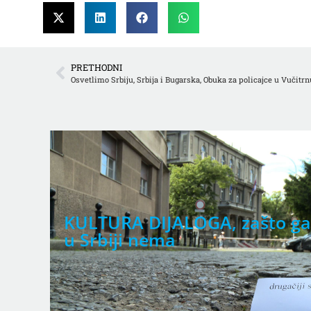
PRETHODNI
Osvetlimo Srbiju, Srbija i Bugarska, Obuka za policajce u Vučitrn
KULTURA DIJALOGA, zašto ga
u Srbiji nema