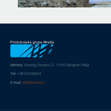
Adresa:
Visokog Stevana 21, 11000 Beograd Srbija
Tel:
+38163258693
E-mail:
info@mreza.rs