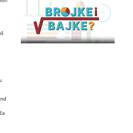
leon
oš
u
end
iča