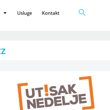
e
Usluge
Kontakt
zz