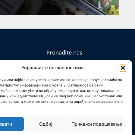
Pronađite nas
Управљајте сагласностима
ружили најбоље искуство, користимо технологије попут колачића за
ли приступ информацијама о уређају. Сагласност са овим
em
ама ће нам омогућити да обрађујемо податке као што су понашање
дању или јединствени ИД-ови на овој веб локацији. Непристанак или
сагласности може негативно утицати на одређене карактеристике и
хвати
Одбиј
Прикажи подешавања