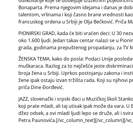
odlikovanje koje se dodeljuje izuzetnim pojedinci
Bonaparta. Prema njegovim idejama i danas je dobij
talentom, vrlinama i koji časno brane vrednosti kao
francuskog ordena u Srbiji je Olja Bećković. Priča M
PIONIRSKI GRAD, kada će biti vraćen deci: U 30 nezvan
oko 1.600 ljudi. Jedan takav centar nalazi se u Pion
grada, godinama prepuštenog propadanju, za TV Mr
ŽENSKA TEMA, kako do posla: Podaci Unije posloda
muškaraca. Razlog za to nejčešće jeste diskriminac
broja žena u Srbiji. Uprkos postojanju zakona i inst
žene ipak ostaju izvan tržišta rada. Koji su njihovi
priča Dine Đorđević.
JAZZ, slovenački i srpski đaci u Muzičkoj školi Stanko
koji prate mladi, ali taj utisak ipak može da vara. 
džez odsek, a ovi mladi ljudi lepo se druže, ali i sv
Petra Paunovića.[/vc_column_text][/vc_column][/vc