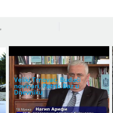
u
Veliki Trnovac, Budući
novinari, Patrik Baz u
Dnevniku