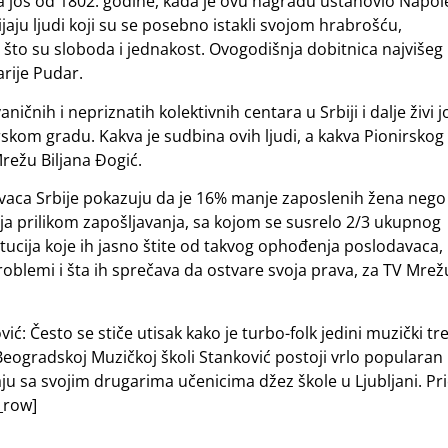
ma jos od 1802. godine, kada je ovu nagradu ustanovio Napo
aju ljudi koji su se posebno istakli svojom hrabrošću,
 što su sloboda i jednakost. Ovogodišnja dobitnica najvišeg
arije Pudar.
ičnih i nepriznatih kolektivnih centara u Srbiji i dalje živi j
irskom gradu. Kakva je sudbina ovih ljudi, a kakva Pionirskog
ežu Biljana Đogić.
vaca Srbije pokazuju da je 16% manje zaposlenih žena nego
ija prilikom zapošljavanja, sa kojom se susrelo 2/3 ukupnog
itucija koje ih jasno štite od takvog ophođenja poslodavaca,
 problemi i šta ih sprečava da ostvare svoja prava, za TV Mrež
vić: Često se stiče utisak kako je turbo-folk jedini muzički tr
U Beogradskoj Muzičkoj školi Stanković postoji vrlo popularan
iraju sa svojim drugarima učenicima džez škole u Ljubljani. Pr
_row]