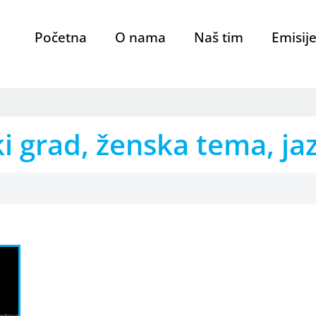
Početna
O nama
Naš tim
Emisij
i grad, ženska tema, ja