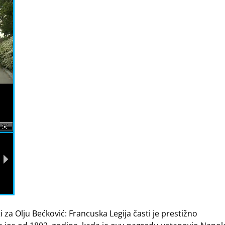
a Olju Bećković: Francuska Legija časti je prestižno