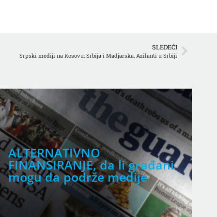
SLEDEĆI
Srpski mediji na Kosovu, Srbija i Madjarska, Azilanti u Srbiji
ALTERNATIVNO
L
FINANSIRANJE, da li građani
S
mogu da podrže medije
K
d