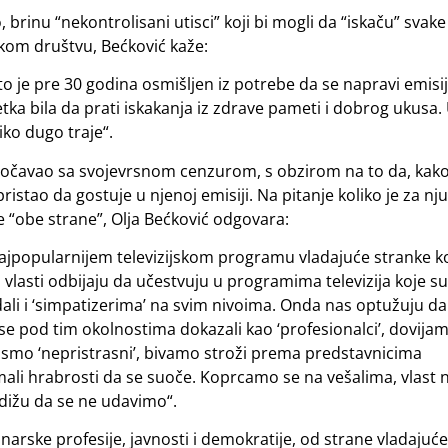
 brinu “nekontrolisani utisci” koji bi mogli da “iskaču” svake
kom društvu, Bećković kaže:
to je pre 30 godina osmišljen iz potrebe da se napravi emisi
etka bila da prati iskakanja iz zdrave pameti i dobrog ukusa.
ko dugo traje“.
suočavao sa svojevrsnom cenzurom, s obzirom na to da, kako
ristao da gostuje u njenoj emisiji. Na pitanje koliko je za nju
e “obe strane”, Olja Bećković odgovara:
jpopularnijem televizijskom programu vladajuće stranke ko
i vlasti odbijaju da učestvuju u programima televizija koje su
zdali i ‘simpatizerima’ na svim nivoima. Onda nas optužuju da
e pod tim okolnostima dokazali kao ‘profesionalci’, dovija
a smo ‘nepristrasni’, bivamo stroži prema predstavnicima
u imali hrabrosti da se suoče. Koprcamo se na vešalima, vlast
zdižu da se ne udavimo“.
narske profesije, javnosti i demokratije, od strane vladajuće