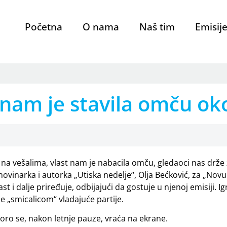
Početna
O nama
Naš tim
Emisij
 nam je stavila omču ok
a vešalima, vlast nam je nabacila omču, gledaoci nas drže
ovinarka i autorka „Utiska nedelje“, Olja Bećković, za „Novu
 i dalje priređuje, odbijajući da gostuje u njenoj emisiji. Ig
je „smicalicom“ vladajuće partije.
skoro se, nakon letnje pauze, vraća na ekrane.