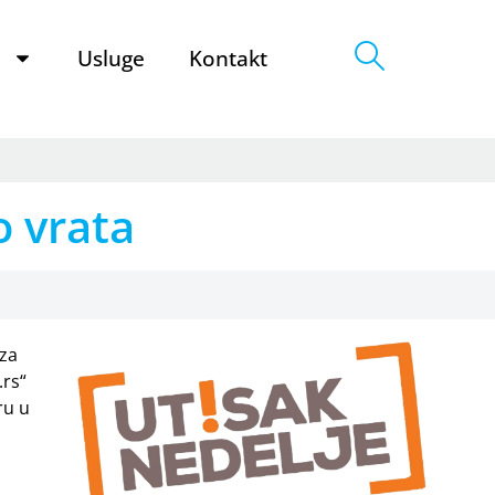
e
Usluge
Kontakt
o vrata
 za
.rs“
ru u