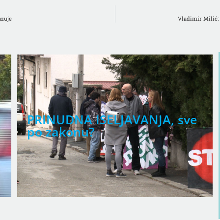
azuje
Vladimir Milić:
PRINUDNA ISELJAVANJA, sve
po zakonu?