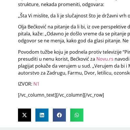
strukture, nekada promeniti, odgovara:
„Šta Vi mislite, da li je slučajnost što je državni vrh
Olja Bećković na pitanje da li bi, iz ove perspektive
pitala, kaže: „Odavno je došlo vreme da se pitanje pr
odgovor se ne menja, kako god da glasi pitanje. Ne 
Povodom tužbe koju je podnela protiv televizije “Pin
presuditi u nenu korist, Bećković za
Novu.rs
navodi 
plagijat pokaže da verujem u sud. „Verujem da bi i 
autorstvo za Zadrugu, Farmu, Dvor, letilicu, ozonsk
IZVOR:
N1
[/vc_column_text][/vc_column][/vc_row]