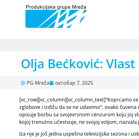
Olja Bećković: Vlast
PG Mreža
октобар 7, 2025
[vc_row][vc_column][vc_column_text]“Koprcamo se n
zglobove i izdižu da se ne udavimo“, ovako čuvena n
opisuje borbu sa svojevrsnom cenzurom koju joj vlast
kojoj trenutno učestvuje, ne svojoj voljom, nazvala 
Iza nje je još jedna uspešna televizijska sezona i u