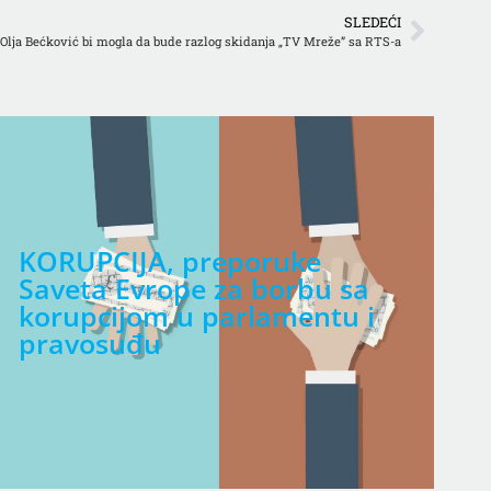
SLEDEĆI
 Olja Bećković bi mogla da bude razlog skidanja „TV Mreže” sa RTS-a
KORUPCIJA, preporuke
D
Saveta Evrope za borbu sa
korupcijom u parlamentu i
pravosuđu