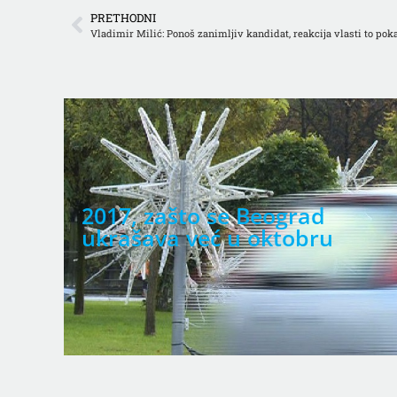
PRETHODNI
Vladimir Milić: Ponoš zanimljiv kandidat, reakcija vlasti to pok
2017, zašto se Beograd
ukrašava već u oktobru