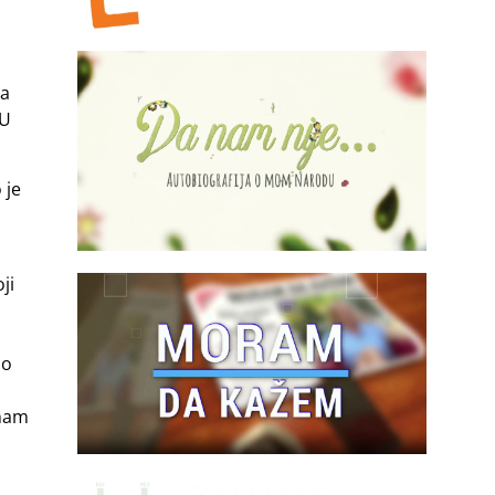
ja
 U
 je
ji
mo
 nam