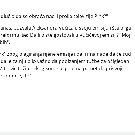
 odlučio da se obraća naciji preko televizije Pink?“
 danas, pozvala Aleksandra Vučića u svoju emisiju i šta bi ga
eformuliše: ‘Da li biste gostovali u Vučićevoj emisiji?” Moj
bih“.
k” zbog plagiranja njene emisije i da li ima nade da će sud
da je za nju bilo važno da podizanjem tužbe za očigledan
Mitrović tužio nekog kome bi palo na pamet da prisvoji
e komore, itd“.