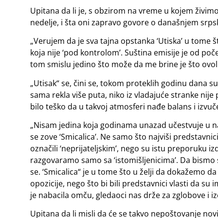
Upitana da li je, s obzirom na vreme u kojem živimo,
nedelje, i šta oni zapravo govore o današnjem srps
„Verujem da je sva tajna opstanka ‘Utiska’ u tome š
koja nije ‘pod kontrolom’. Suština emisije je od poč
tom smislu jedino što može da me brine je što ovoli
„Utisak“ se, čini se, tokom proteklih godinu dana 
sama rekla više puta, niko iz vladajuće stranke nije p
bilo teško da u takvoj atmosferi nađe balans i izvuč
„Nisam jedina koja godinama unazad učestvuje u na
se zove ‘Smicalica’. Ne samo što najviši predstavnic
označili ‘neprijateljskim’, nego su istu preporuku i
razgovaramo samo sa ‘istomišljenicima’. Da bismo s
se. ‘Smicalica“ je u tome što u želji da dokažemo d
opozicije, nego što bi bili predstavnici vlasti da s
je nabacila omču, gledaoci nas drže za zglobove i i
Upitana da li misli da će se takvo nepoštovanje novi