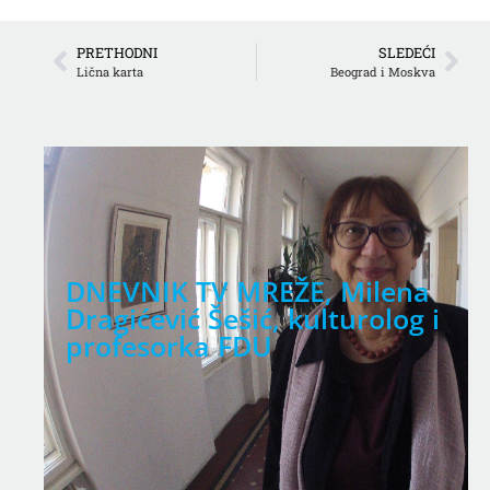
PRETHODNI
SLEDEĆI
Lična karta
Beograd i Moskva
DNEVNIK TV MREŽE, Milena
Dragićević Šešić, kulturolog i
profesorka FDU