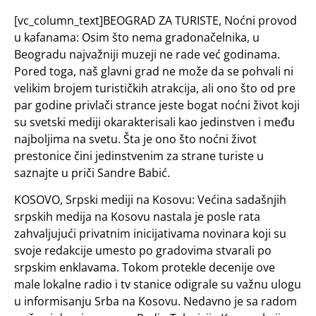
[vc_column_text]BEOGRAD ZA TURISTE, Noćni provod
u kafanama: Osim što nema gradonačelnika, u
Beogradu najvažniji muzeji ne rade već godinama.
Pored toga, naš glavni grad ne može da se pohvali ni
velikim brojem turističkih atrakcija, ali ono što od pre
par godine privlači strance jeste bogat noćni život koji
su svetski mediji okarakterisali kao jedinstven i među
najboljima na svetu. Šta je ono što noćni život
prestonice čini jedinstvenim za strane turiste u
saznajte u priči Sandre Babić.
KOSOVO, Srpski mediji na Kosovu: Većina sadašnjih
srpskih medija na Kosovu nastala je posle rata
zahvaljujući privatnim inicijativama novinara koji su
svoje redakcije umesto po gradovima stvarali po
srpskim enklavama. Tokom protekle decenije ove
male lokalne radio i tv stanice odigrale su važnu ulogu
u informisanju Srba na Kosovu. Nedavno je sa radom