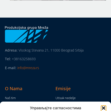
Adresa:
Visokog Stevana 21, 11000 Beograd Srbija
Tel:
+38163258693
E-mail:
info@mreza.rs
O Nama
Emisije
Naš tim
Utisak nedelje
Da nam nije...
Emisije
Управљајте сагласностима