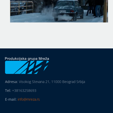
Adresa:
Visokog Stevana 21, 11000 Beograd Srbija
Tel:
+38163258693
E-mail:
info@mreza.rs