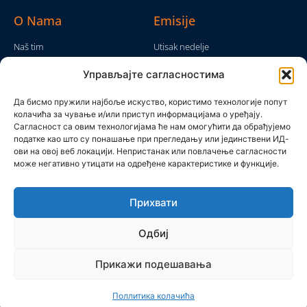
O Nama
Emisije
Naš tim
Utisak nedelje
Da nam nije...
Emisije
Управљајте сагласностима
TV Mreža
O nama
Moram da kažem
Да бисмо пружили најбоље искуство, користимо технологије попут
Politika privatnosti
колачића за чување и/или приступ информацијама о уређају.
Brojke i bajke
Сагласност са овим технологијама ће нам омогућити да обрађујемо
Kontakt
Ostale emisije
податке као што су понашање при прегледању или јединствени ИД-
ови на овој веб локацији. Непристанак или повлачење сагласности
Pronađite nas
може негативно утицати на одређене карактеристике и функције.
Прихвати
Одбиј
Прикажи подешавања
Produkcijska grupa Mreža 2025 © All rights reserved
Поллитика колачића