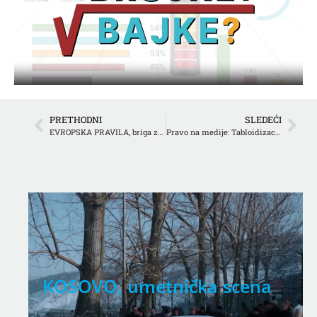
PRETHODNI
SLEDEĆI
EVROPSKA PRAVILA, briga za dobrobit zivotinja
Pravo na medije: Tabloidizacija medija
KOSOVO, umetnička scena