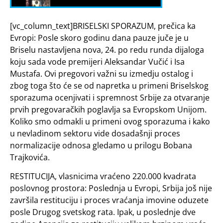
[vc_column_text]BRISELSKI SPORAZUM, prečica ka
Evropi: Posle skoro godinu dana pauze juče je u
Briselu nastavljena nova, 24. po redu runda dijaloga
koju sada vode premijeri Aleksandar Vučić i Isa
Mustafa. Ovi pregovori važni su izmedju ostalog i
zbog toga što će se od napretka u primeni Briselskog
sporazuma ocenjivati i spremnost Srbije za otvaranje
prvih pregovaračkih poglavlja sa Evropskom Unijom.
Koliko smo odmakli u primeni ovog sporazuma i kako
u nevladinom sektoru vide dosadašnji proces
normalizacije odnosa gledamo u prilogu Bobana
Trajkovića.
RESTITUCIJA, vlasnicima vraćeno 220.000 kvadrata
poslovnog prostora: Poslednja u Evropi, Srbija još nije
završila restituciju i proces vraćanja imovine oduzete
posle Drugog svetskog rata. Ipak, u poslednje dve