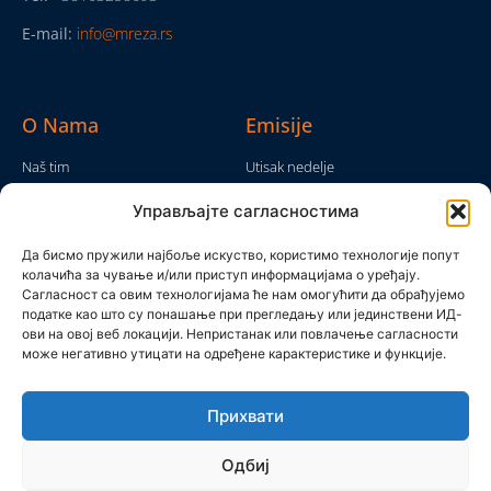
E-mail:
info@mreza.rs
O Nama
Emisije
Naš tim
Utisak nedelje
Da nam nije...
Emisije
Управљајте сагласностима
TV Mreža
O nama
Moram da kažem
Да бисмо пружили најбоље искуство, користимо технологије попут
Politika privatnosti
колачића за чување и/или приступ информацијама о уређају.
Brojke i bajke
Сагласност са овим технологијама ће нам омогућити да обрађујемо
Kontakt
Ostale emisije
податке као што су понашање при прегледању или јединствени ИД-
ови на овој веб локацији. Непристанак или повлачење сагласности
Pronađite nas
може негативно утицати на одређене карактеристике и функције.
Прихвати
Одбиј