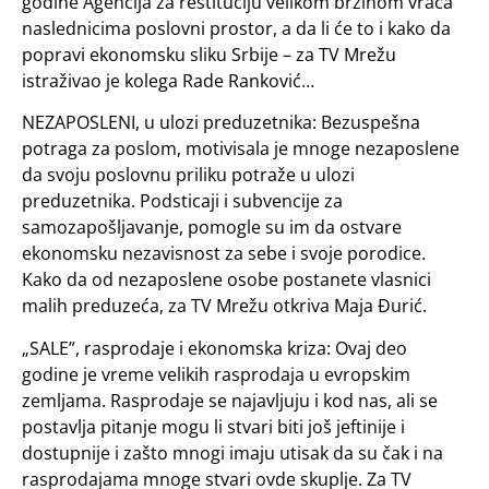
godine Agencija za restituciju velikom brzinom vraća
naslednicima poslovni prostor, a da li će to i kako da
popravi ekonomsku sliku Srbije – za TV Mrežu
istraživao je kolega Rade Ranković…
NEZAPOSLENI, u ulozi preduzetnika: Bezuspešna
potraga za poslom, motivisala je mnoge nezaposlene
da svoju poslovnu priliku potraže u ulozi
preduzetnika. Podsticaji i subvencije za
samozapošljavanje, pomogle su im da ostvare
ekonomsku nezavisnost za sebe i svoje porodice.
Kako da od nezaposlene osobe postanete vlasnici
malih preduzeća, za TV Mrežu otkriva Maja Đurić.
„SALE”, rasprodaje i ekonomska kriza: Ovaj deo
godine je vreme velikih rasprodaja u evropskim
zemljama. Rasprodaje se najavljuju i kod nas, ali se
postavlja pitanje mogu li stvari biti još jeftinije i
dostupnije i zašto mnogi imaju utisak da su čak i na
rasprodajama mnoge stvari ovde skuplje. Za TV