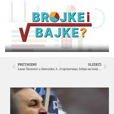
PRETHODNI
SLEDEĆI
Lazar Šestović u Dnevniku, Sporazum o slobodi kretanja, Kafanski kodeks, CZKD – dve decenije postojanja
O spinovanju, Srbija na liniji vatre, BGD na H₂O, Ivan Ikić u Denvniku