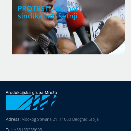
PROTESTI, dometi
sindikalnih šetnji
Adresa:
Visokog Stevana 21, 11000 Beograd Srbija
Tel:
+38163258693