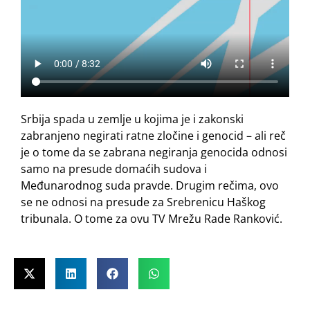
Srbija spada u zemlje u kojima je i zakonski
zabranjeno negirati ratne zločine i genocid – ali reč
je o tome da se zabrana negiranja genocida odnosi
samo na presude domaćih sudova i
Međunarodnog suda pravde. Drugim rečima, ovo
se ne odnosi na presude za Srebrenicu Haškog
tribunala. O tome za ovu TV Mrežu Rade Ranković.