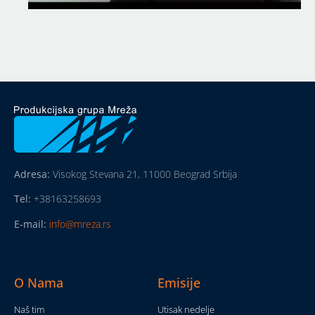
Adresa:
Visokog Stevana 21, 11000 Beograd Srbija
Tel:
+38163258693
E-mail:
info@mreza.rs
O Nama
Emisije
Naš tim
Utisak nedelje