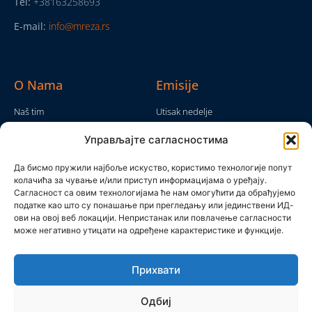
Tel:
+38163258693
E-mail:
info@mreza.rs
O Nama
Emisije
Naš tim
Utisak nedelje
Da nam nije...
Emisije
Управљајте сагласностима
TV Mreža
O nama
Moram da kažem
Да бисмо пружили најбоље искуство, користимо технологије попут
Politika privatnosti
колачића за чување и/или приступ информацијама о уређају.
Brojke i bajke
Сагласност са овим технологијама ће нам омогућити да обрађујемо
Kontakt
Ostale emisije
податке као што су понашање при прегледању или јединствени ИД-
ови на овој веб локацији. Непристанак или повлачење сагласности
Pronađite nas
може негативно утицати на одређене карактеристике и функције.
Прихвати
Одбиј