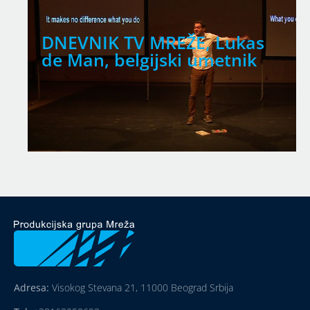
DNEVNIK TV MREŽE, Lukas
de Man, belgijski umetnik
Adresa:
Visokog Stevana 21, 11000 Beograd Srbija