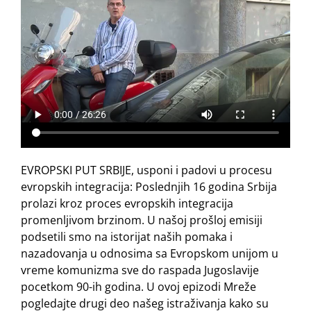
EVROPSKI PUT SRBIJE, usponi i padovi u procesu
evropskih integracija: Poslednjih 16 godina Srbija
prolazi kroz proces evropskih integracija
promenljivom brzinom. U našoj prošloj emisiji
podsetili smo na istorijat naših pomaka i
nazadovanja u odnosima sa Evropskom unijom u
vreme komunizma sve do raspada Jugoslavije
pocetkom 90-ih godina. U ovoj epizodi Mreže
pogledajte drugi deo našeg istraživanja kako su