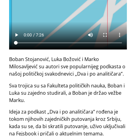
Boban Stojanović, Luka Božović i Marko
Milosavljević su autori sve popularnijeg podkasta o
našoj političkoj svakodnevici „Dva i po analitičara”.
Sva trojica su sa Fakulteta političkih nauka, Boban i
Luka su zajedno studirali, a Boban je držao vežbe
Marku.
Ideja za podkast „Dva i po analitičara” rođena je
tokom njihovih zajedničkih putovanja kroz Srbiju,
kada su se, da bi skratili putovanje, uživo uključivali
na Fejsbook i pričali o aktuelnim temama.