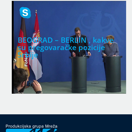
BEOGRAD – BERLIN , kakve
su pregovaračke pozicije
Srbije