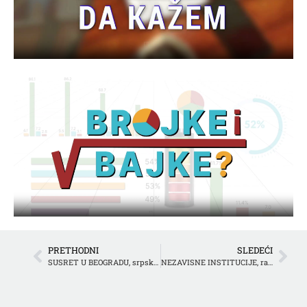
PRETHODNI
SLEDEĆI
SUSRET U BEOGRADU, srpski i albanski pisci sa Kosova razgovarali u Beogradu
NEZAVISNE INSTITUCIJE, rad u okrnjenom sastavu