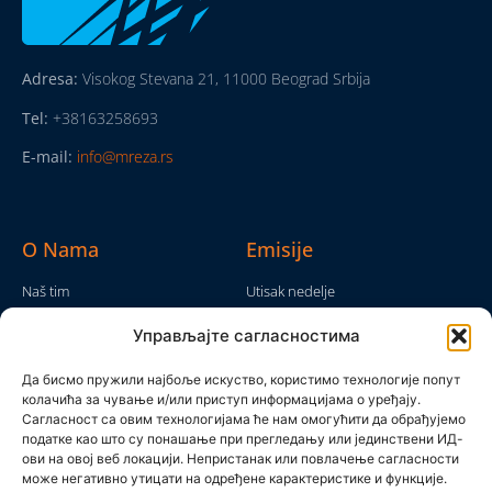
Adresa:
Visokog Stevana 21, 11000 Beograd Srbija
Tel:
+38163258693
E-mail:
info@mreza.rs
O Nama
Emisije
Naš tim
Utisak nedelje
Da nam nije...
Emisije
Управљајте сагласностима
TV Mreža
O nama
Moram da kažem
Да бисмо пружили најбоље искуство, користимо технологије попут
Politika privatnosti
колачића за чување и/или приступ информацијама о уређају.
Brojke i bajke
Сагласност са овим технологијама ће нам омогућити да обрађујемо
Kontakt
Ostale emisije
податке као што су понашање при прегледању или јединствени ИД-
ови на овој веб локацији. Непристанак или повлачење сагласности
Pronađite nas
може негативно утицати на одређене карактеристике и функције.