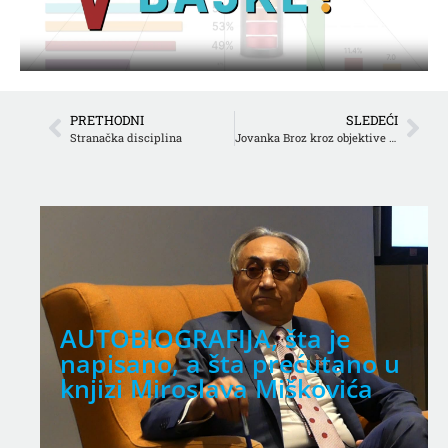
PRETHODNI
SLEDEĆI
Stranačka disciplina
Jovanka Broz kroz objektive medija van prostora SFRJ
AUTOBIOGRAFIJA, šta je
napisano, a šta prećutano u
knjizi Miroslava Miškovića