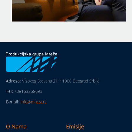
Adresa:
Visokog Stevana 21, 11000 Beograd Srbija
Tel:
+38163258693
E-mail:
info@mreza.rs
O Nama
Emisije