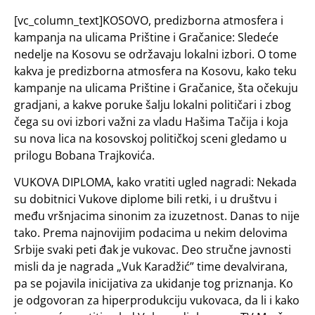
[vc_column_text]KOSOVO, predizborna atmosfera i
kampanja na ulicama Prištine i Gračanice: Sledeće
nedelje na Kosovu se održavaju lokalni izbori. O tome
kakva je predizborna atmosfera na Kosovu, kako teku
kampanje na ulicama Prištine i Gračanice, šta očekuju
gradjani, a kakve poruke šalju lokalni političari i zbog
čega su ovi izbori važni za vladu Hašima Tačija i koja
su nova lica na kosovskoj političkoj sceni gledamo u
prilogu Bobana Trajkovića.
VUKOVA DIPLOMA, kako vratiti ugled nagradi: Nekada
su dobitnici Vukove diplome bili retki, i u društvu i
među vršnjacima sinonim za izuzetnost. Danas to nije
tako. Prema najnovijim podacima u nekim delovima
Srbije svaki peti đak je vukovac. Deo stručne javnosti
misli da je nagrada „Vuk Karadžić” time devalvirana,
pa se pojavila inicijativa za ukidanje tog priznanja. Ko
je odgovoran za hiperprodukciju vukovaca, da li i kako