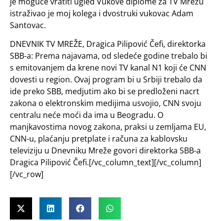
je moguće vratiti ugled Vukove diplome za TV Mrežu
istraživao je moj kolega i dvostruki vukovac Adam
Santovac.
DNEVNIK TV MREŽE, Dragica Pilipović Čefi, direktorka
SBB-a: Prema najavama, od sledeće godine trebalo bi
s emitovanjem da krene novi TV kanal N1 koji će CNN
dovesti u region. Ovaj program bi u Srbiji trebalo da
ide preko SBB, medjutim ako bi se predloženi nacrt
zakona o elektronskim medijima usvojio, CNN svoju
centralu neće moći da ima u Beogradu. O
manjkavostima novog zakona, praksi u zemljama EU,
CNN-u, plaćanju pretplate i računa za kablovsku
televiziju u Dnevniku Mreže govori direktorka SBB-a
Dragica Pilipović Čefi.[/vc_column_text][/vc_column]
[/vc_row]