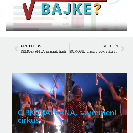
PRETHODNI
SLEDEĆI
DEMOGRAFIJA, manjak ljudi
ROMOBIL, priča o povratku trotineta u grad
CIRKOBALKANA, savremeni
cirkus