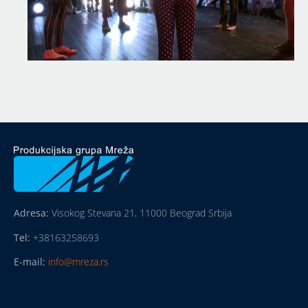
Adresa:
Visokog Stevana 21, 11000 Beograd Srbija
Tel:
+38163258693
E-mail:
info@mreza.rs