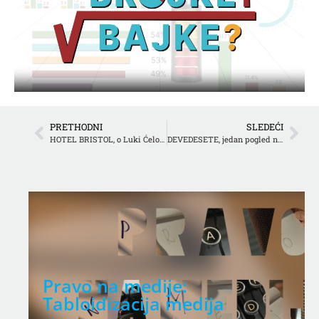
PRETHODNI
SLEDEĆI
HOTEL BRISTOL, o Luki Ćeloviću, poznatim gostima, izbeglim vojnim penzionerima i budućnosti
DEVEDESETE, jedan pogled na prošlost
Pravo na medije:
Tabloidizacija medija