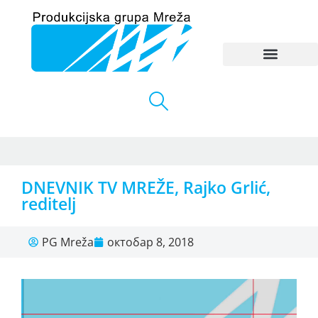
DNEVNIK TV MREŽE, Rajko Grlić,
reditelj
PG Mreža
октобар 8, 2018