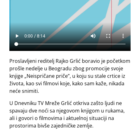
Proslavljeni reditelj Rajko Grlić boravio je početkom
prošle nedelje u Beogradu zbog promocije svoje
knjige „Neispričane priče”, u koju su stale crtice iz
života, kao svi filmovi koje, kako sam kaže, nikada
neće snimiti.
U Dnevniku TV Mreže Grlić otkriva zašto ljudi ne
spavaju dve noći sa njegovom knjigom u rukama,
ali i govori o filmovima i aktuelnoj situaciji na
prostorima bivše zajedničke zemlje.