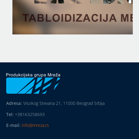
Adresa:
Visokog Stevana 21, 11000 Beograd Srbija
Tel:
+38163258693
E-mail:
info@mreza.rs