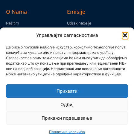
O Nama
Emisije
Naš tim
Utisak nedelje
Da nam nije...
Emisije
Управљајте сагласностима
TV Mreža
O nama
Moram da kažem
Да бисмо пружили најбоље искуство, користимо технологије попут
Politika privatnosti
колачића за чување и/или приступ информацијама о уређају.
Brojke i bajke
Сагласност са овим технологијама ће нам омогућити да обрађујемо
Kontakt
Ostale emisije
податке као што су понашање при прегледању или јединствени ИД-
ови на овој веб локацији. Непристанак или повлачење сагласности
Pronađite nas
може негативно утицати на одређене карактеристике и функције.
Прихвати
Одбиј
Прикажи подешавања
Produkcijska grupa Mreža 2025 © All rights reserved
Поллитика колачића