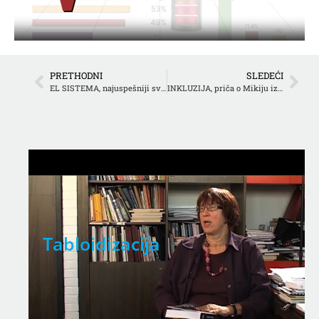
PRETHODNI
SLEDEĆI
EL SISTEMA, najuspešniji svetski inkluzivni model muzičkog obrazovanja
INKLUZIJA, priča o Mikiju iz novosadske škole „Sonja Marinković”
d
Tabloidizacija