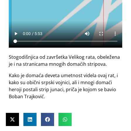
Stogodišnjica od završetka Velikog rata, obeležena
je i na stranicama mnogih domaćih stripova.
Kako je domaća deveta umetnost videla ovaj rat, i
kako su obični srpski vojnici, ali i mnogi domaći
heroji postali strip junaci, priča je kojom se bavio
Boban Trajković.