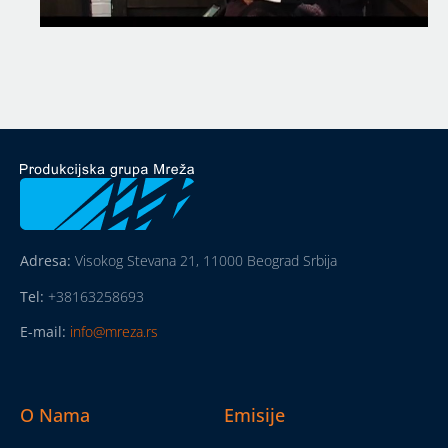
Adresa:
Visokog Stevana 21, 11000 Beograd Srbija
Tel:
+38163258693
E-mail:
info@mreza.rs
O Nama
Emisije