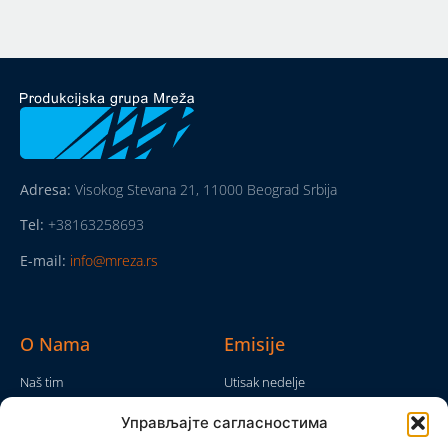
Adresa:
Visokog Stevana 21, 11000 Beograd Srbija
Tel:
+38163258693
E-mail:
info@mreza.rs
O Nama
Emisije
Naš tim
Utisak nedelje
Da nam nije...
Emisije
Управљајте сагласностима
TV Mreža
O nama