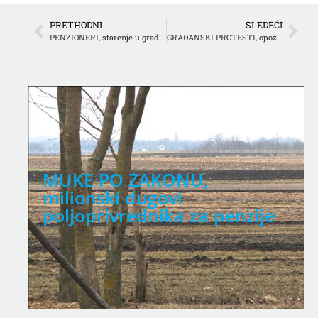
PRETHODNI
SLEDEĆI
PENZIONERI, starenje u gradovima
GRAĐANSKI PROTESTI, opozicija i vlast
MUKE PO ZAKONU,
milionski dugovi
poljoprivrednika za penzije