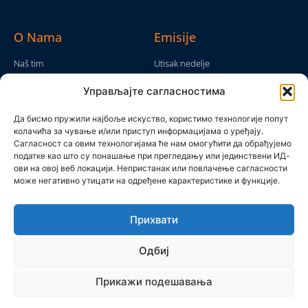
O Nama
Emisije
Naš tim
Utisak nedelje
Da nam nije...
Emisije
Управљајте сагласностима
TV Mreža
O nama
Moram da kažem
Да бисмо пружили најбоље искуство, користимо технологије попут
Politika privatnosti
колачића за чување и/или приступ информацијама о уређају.
Brojke i bajke
Сагласност са овим технологијама ће нам омогућити да обрађујемо
Kontakt
Ostale emisije
податке као што су понашање при прегледању или јединствени ИД-
ови на овој веб локацији. Непристанак или повлачење сагласности
Pronađite nas
може негативно утицати на одређене карактеристике и функције.
Прихвати
Одбиј
Прикажи подешавања
Produkcijska grupa Mreža 2025 © All rights reserved