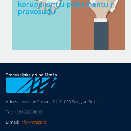
korupcijom u parlamentu i
pravosuđu
Adresa:
Visokog Stevana 21, 11000 Beograd Srbija
Tel:
+38163258693
E-mail:
info@mreza.rs