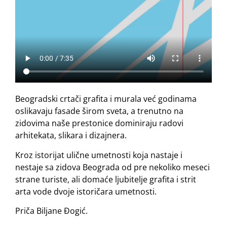
Beogradski crtači grafita i murala već godinama
oslikavaju fasade širom sveta, a trenutno na
zidovima naše prestonice dominiraju radovi
arhitekata, slikara i dizajnera.
Kroz istorijat ulične umetnosti koja nastaje i
nestaje sa zidova Beograda od pre nekoliko meseci
strane turiste, ali domaće ljubitelje grafita i strit
arta vode dvoje istoričara umetnosti.
Priča Biljane Đogić.