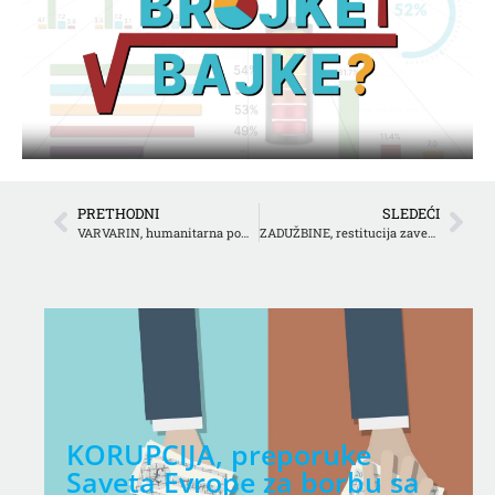
PRETHODNI
SLEDEĆI
VARVARIN, humanitarna pomoć iz Amerike
ZADUŽBINE, restitucija zaveštane imovine SANU, BGD univerziteta i Matice srpske
KORUPCIJA, preporuke
Saveta Evrope za borbu sa