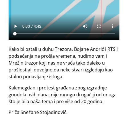
Kako bi ostali u duhu Trezora, Bojane Andrić i RTS i
podsećanja na prošla vremena, nudimo vam i
Mrežin trezor koji nas ne vraća tako daleko u
prošlost ali dovoljno da neke stvari izgledaju kao
stalno ponavljanje istoga.
Kalemegdan i protest građana zbog izgradnje
gondola ovih dana, nije mnogo drugačiji od onoga
što je bila naša tema i pre više od 20 godina.
Priča Snežane Stojadinović.