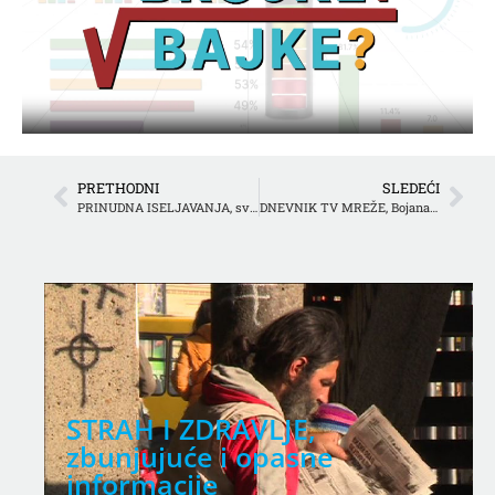
PRETHODNI
SLEDEĆI
PRINUDNA ISELJAVANJA, sve po zakonu?
DNEVNIK TV MREŽE, Bojana Andrić, urednica Trezora
STRAH I ZDRAVLJE,
zbunjujuće i opasne
informacije