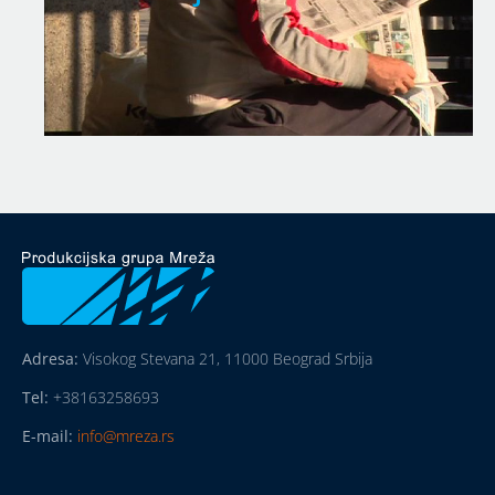
Adresa:
Visokog Stevana 21, 11000 Beograd Srbija
Tel:
+38163258693
E-mail:
info@mreza.rs