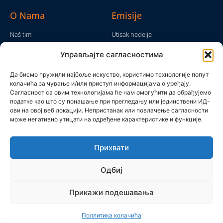
O Nama
Emisije
Naš tim
Utisak nedelje
Da nam nije...
Emisije
Управљајте сагласностима
TV Mreža
O nama
Moram da kažem
Да бисмо пружили најбоље искуство, користимо технологије попут
Politika privatnosti
колачића за чување и/или приступ информацијама о уређају.
Brojke i bajke
Сагласност са овим технологијама ће нам омогућити да обрађујемо
Kontakt
Ostale emisije
податке као што су понашање при прегледању или јединствени ИД-
ови на овој веб локацији. Непристанак или повлачење сагласности
Pronađite nas
може негативно утицати на одређене карактеристике и функције.
Прихвати
Одбиј
Прикажи подешавања
Produkcijska grupa Mreža 2025 © All rights reserved
Поллитика колачића