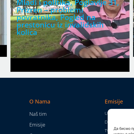
Mladi i politika, Poglavlje 31,
Prizren – problemi
povratnika, Pogled na
prestonicu iz invalidskih
kolica
O Nama
Emisije
Naš tim
Utisak nedelje
Da nam nije...
Emisije
Да бисмо п
TV Mreža
чување и/и