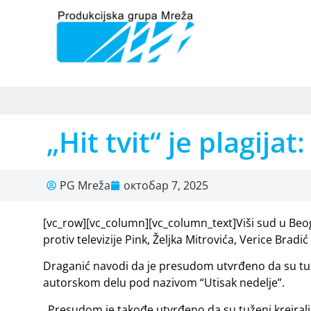
„Hit tvit“ je plagij
PG Mreža
октобар 7, 2025
[vc_row][vc_column][vc_column_text]Viši sud u Beo
protiv televizije Pink, Željka Mitrovića, Verice Bra
Draganić navodi da je presudom utvrđeno da su tuž
autorskom delu pod nazivom “Utisak nedelje”.
„Presudom je takođe utvrđeno da su tuženi kreirali, pr