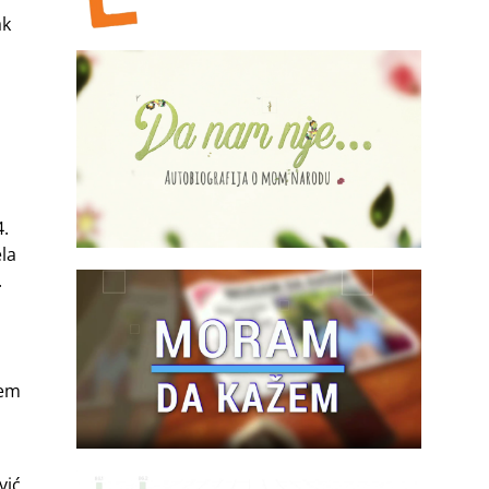
ak
4.
la
.
jem
vić,