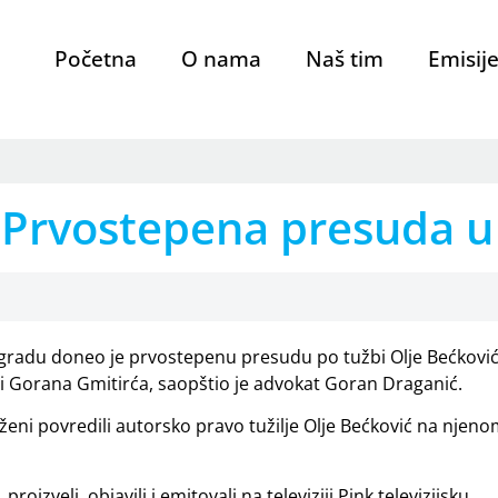
Početna
O nama
Naš tim
Emisij
at: Prvostepena presuda u
gradu doneo je prvostepenu presudu po tužbi Olje Bećkovi
dić i Gorana Gmitirća, saopštio je advokat Goran Draganić.
eni povredili autorsko pravo tužilje Olje Bećković na njen
oizveli, objavili i emitovali na televiziji Pink televizijsku