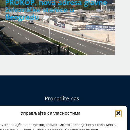
PROKOP, nova adresa glavne
T
železničke stanice u
o
Beogradu
r
Pronađite nas
Управљајте сагласностима
ружили најбоље искуство, користимо технологије попут колачића за
ли приступ информацијама о уређају. Сагласност са овим