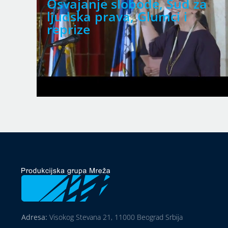
Osvajanje slobode, Sud za
ljudska prava, Glumci i
reprize
Adresa:
Visokog Stevana 21, 11000 Beograd Srbija