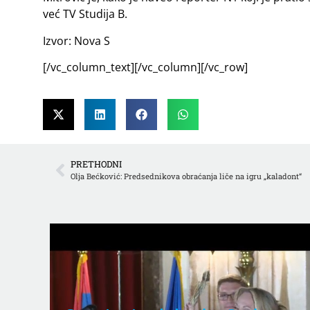
već TV Studija B.
Izvor: Nova S
[/vc_column_text][/vc_column][/vc_row]
PRETHODNI
Olja Bećković: Predsednikova obraćanja liče na igru „kaladont“