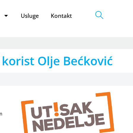
e
Usluge
Kontakt
 korist Olje Bećković
ć
om