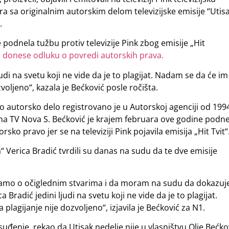
ra sa originalnim autorskim delom televizijske emisije “Utis
.
e podnela tužbu protiv televizije Pink zbog emisije „Hit
ko donese odluku o povredi autorskih prava.
judi na svetu koji ne vide da je to plagijat. Nadam se da će im
ljeno“, kazala je Bećković posle ročišta.
ao autorsko delo registrovano je u Autorskoj agenciji od 199
o na TV Nova S. Bećković je krajem februara ove godine podne
sko pravo jer se na televiziji Pink pojavila emisija „Hit Tvit“
ta“ Verica Bradić tvrdili su danas na sudu da te dve emisije
ovaramo o očiglednim stvarima i da moram na sudu da dokazu
 Bradić jedini ljudi na svetu koji ne vide da je to plagijat.
gijanje nije dozvoljeno“, izjavila je Bećković za N1.
 suđenje, rekao da Utisak nedelje nije u vlasništvu Olje Bećko