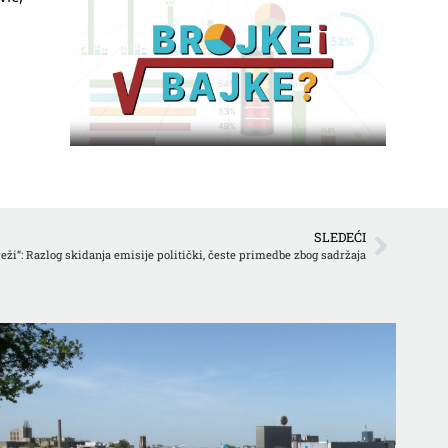
SLEDEĆI
eži“: Razlog skidanja emisije politički, česte primedbe zbog sadržaja