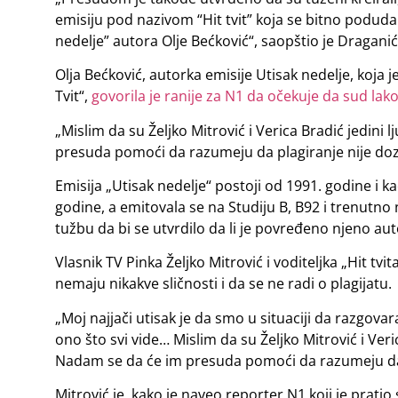
emisiju pod nazivom “Hit tvit” koja se bitno poduda
nedelje” autora Olje Bećković“, saopštio je Draganić
Olja Bećković, autorka emisije Utisak nedelje, koja j
Tvit“,
govorila je ranije za N1 da očekuje da sud la
„Mislim da su Željko Mitrović i Verica Bradić jedini l
presuda pomoći da razumeju da plagiranje nije dozvo
Emisija „Utisak nedelje“ postoji od 1991. godine i k
godine, a emitovala se na Studiju B, B92 i trenutn
tužbu da bi se utvrdilo da li je povređeno njeno autor
Vlasnik TV Pinka Željko Mitrović i voditeljka „Hit tvi
nemaju nikakve sličnosti i da se ne radi o plagijatu.
„Moj najjači utisak je da smo u situaciji da razg
ono što svi vide… Mislim da su Željko Mitrović i Verica
Nadam se da će im presuda pomoći da razumeju da pla
Mitrović je, kako je naveo reporter N1 koji je pratio