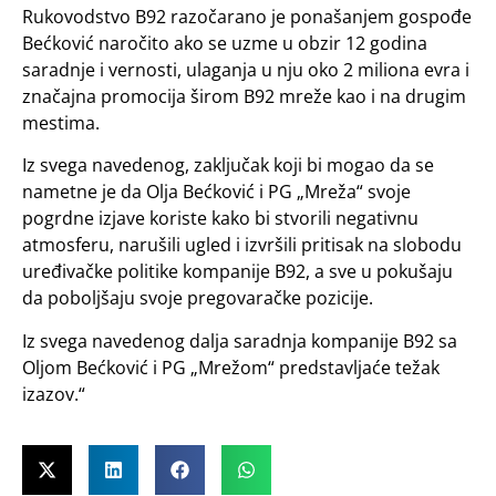
Rukovodstvo B92 razočarano je ponašanjem gospođe
Bećković naročito ako se uzme u obzir 12 godina
saradnje i vernosti, ulaganja u nju oko 2 miliona evra i
značajna promocija širom B92 mreže kao i na drugim
mestima.
Iz svega navedenog, zaključak koji bi mogao da se
nametne je da Olja Bećković i PG „Mreža“ svoje
pogrdne izjave koriste kako bi stvorili negativnu
atmosferu, narušili ugled i izvršili pritisak na slobodu
uređivačke politike kompanije B92, a sve u pokušaju
da poboljšaju svoje pregovaračke pozicije.
Iz svega navedenog dalja saradnja kompanije B92 sa
Oljom Bećković i PG „Mrežom“ predstavljaće težak
izazov.“