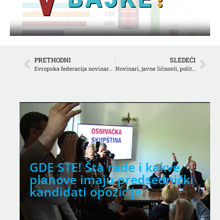
PRETHODNI
SLEDEĆI
Evropska federacija novinara: Odluka B92 o Utisku nedelje miriše na cenzuru
Novinari, javne ličnosti, političari o “Utisku nedelje”
–
GDE STE! Šta rade i kakve
u
planove imaju predsednički
kandidati opozicije