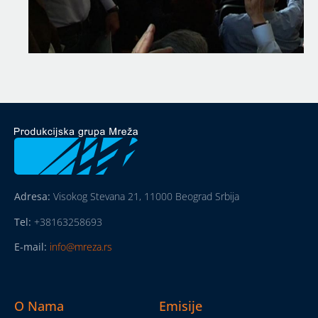
Adresa:
Visokog Stevana 21, 11000 Beograd Srbija
Tel:
+38163258693
E-mail:
info@mreza.rs
O Nama
Emisije