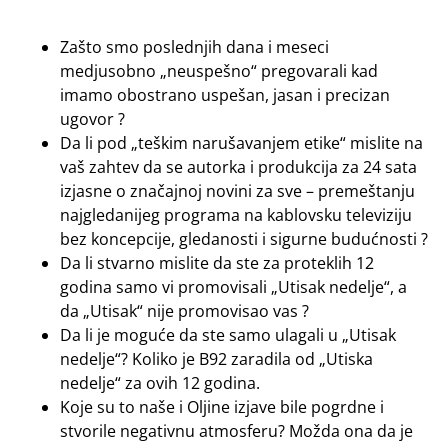
Zašto smo poslednjih dana i meseci
medjusobno „neuspešno“ pregovarali kad
imamo obostrano uspešan, jasan i precizan
ugovor ?
Da li pod „teškim narušavanjem etike“ mislite na
vaš zahtev da se autorka i produkcija za 24 sata
izjasne o značajnoj novini za sve – premeštanju
najgledanijeg programa na kablovsku televiziju
bez koncepcije, gledanosti i sigurne budućnosti ?
Da li stvarno mislite da ste za proteklih 12
godina samo vi promovisali „Utisak nedelje“, a
da „Utisak“ nije promovisao vas ?
Da li je moguće da ste samo ulagali u „Utisak
nedelje“? Koliko je B92 zaradila od „Utiska
nedelje“ za ovih 12 godina.
Koje su to naše i Oljine izjave bile pogrdne i
stvorile negativnu atmosferu? Možda ona da je