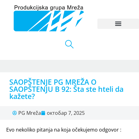
SAOPŠTENJE PG MREŽA O
SAOPŠTENJU B 92: Šta ste hteli da
kažete?
PG Mreža
октобар 7, 2025
Evo nekoliko pitanja na koja očekujemo odgovor :