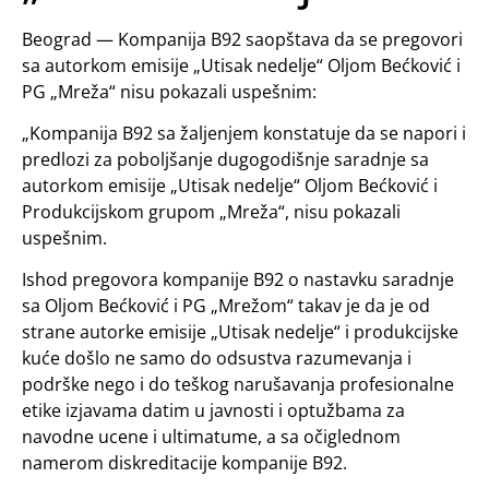
Beograd — Kompanija B92 saopštava da se pregovori
sa autorkom emisije „Utisak nedelje“ Oljom Bećković i
PG „Mreža“ nisu pokazali uspešnim:
„Kompanija B92 sa žaljenjem konstatuje da se napori i
predlozi za poboljšanje dugogodišnje saradnje sa
autorkom emisije „Utisak nedelje“ Oljom Bećković i
Produkcijskom grupom „Mreža“, nisu pokazali
uspešnim.
Ishod pregovora kompanije B92 o nastavku saradnje
sa Oljom Bećković i PG „Mrežom“ takav je da je od
strane autorke emisije „Utisak nedelje“ i produkcijske
kuće došlo ne samo do odsustva razumevanja i
podrške nego i do teškog narušavanja profesionalne
etike izjavama datim u javnosti i optužbama za
navodne ucene i ultimatume, a sa očiglednom
namerom diskreditacije kompanije B92.