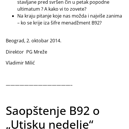
stavljane pred svršen čin u petak popodne
ultimatum ? A kako vi to zovete?
Na kraju pitanje koje nas možda i najviše zanima
– ko se krije iza šifre menadžment B92?
Beograd, 2. oktobar 2014.
Direktor PG Mreže
Vladimir Milić
——————————————–
Saopštenje B92 o
„Utisku nedelje“