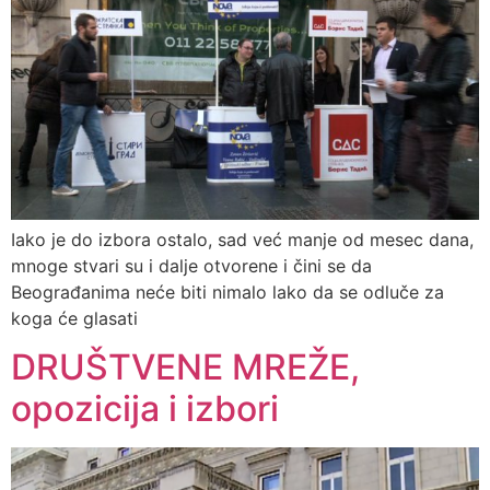
Iako je do izbora ostalo, sad već manje od mesec dana,
mnoge stvari su i dalje otvorene i čini se da
Beograđanima neće biti nimalo lako da se odluče za
koga će glasati
DRUŠTVENE MREŽE,
opozicija i izbori