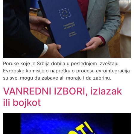
Poruke koje je Srbija dobila u poslednjem izveštaju
Evropske komisije o napretku o procesu evrointegracija
su sve, mogu da zabave ali moraju i da zabrinu.
VANREDNI IZBORI, izlazak
ili bojkot