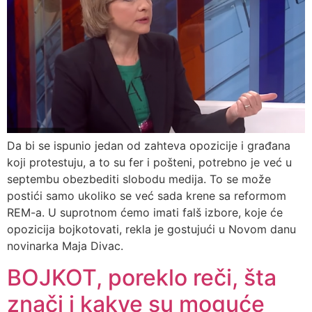
Da bi se ispunio jedan od zahteva opozicije i građana
koji protestuju, a to su fer i pošteni, potrebno je već u
septembu obezbediti slobodu medija. To se može
postići samo ukoliko se već sada krene sa reformom
REM-a. U suprotnom ćemo imati falš izbore, koje će
opozicija bojkotovati, rekla je gostujući u Novom danu
novinarka Maja Divac.
BOJKOT, poreklo reči, šta
znači i kakve su moguće