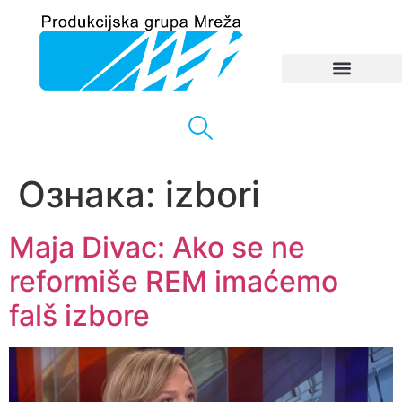
Ознака:
izbori
Maja Divac: Ako se ne
reformiše REM imaćemo
falš izbore