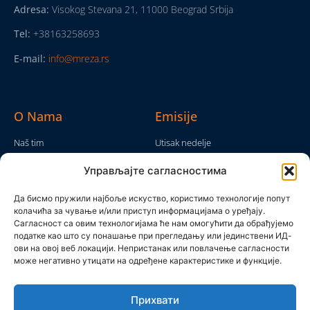
Adresa:
Visokog Stevana 21, 11000 Beograd Srbija
Tel:
+38163258693
E-mail:
info@mreza.rs
O Nama
Emisije
Naš tim
Utisak nedelje
Da nam nije...
Emisije
Управљајте сагласностима
TV Mreža
O nama
Moram da kažem
Да бисмо пружили најбоље искуство, користимо технологије попут
Politika privatnosti
колачића за чување и/или приступ информацијама о уређају.
Brojke i bajke
Сагласност са овим технологијама ће нам омогућити да обрађујемо
Kontakt
Ostale emisije
податке као што су понашање при прегледању или јединствени ИД-
ови на овој веб локацији. Непристанак или повлачење сагласности
Pronađite nas
може негативно утицати на одређене карактеристике и функције.
Прихвати