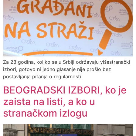
Za 28 godina, koliko se u Srbiji održavaju višestranački
izbori, gotovo ni jedno glasanje nije prošlo bez
postavljanja pitanja o regularnosti.
BEOGRADSKI IZBORI, ko je
zaista na listi, a ko u
stranačkom izlogu