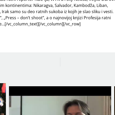
vim kontinentima: Nikaragva, Salvador, Kambodža, Liban,
 Irak samo su deo ratnih sukoba iz kojih je slao sliku i vesti.
, „Press – don’t shoot”, a o najnovijoj knjizi Profesija ratni
e…[/vc_column_text][/vc_column][/vc_row]