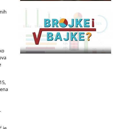
nih
ko
ova
e
15,
čena
.
ć je