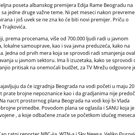
deljna poseta albanskog premijera Edija Rame Beogradu na
sti sa jedne druge važne teme. Ni pet meseci nakon prevreme
irana i još uvek se ne zna ko će biti novi premijer. Priču o
 Trajkovića.
i, prema procenama, više od 700.000 ljudi radi u javnom
a, lokalne samouprave, kao i sva javna preduzeća, kako na
a. Jedna od prvih mera koja se sprovodi radi smanjenja ova
vanja u javnom sektoru. Ima li izuzetaka, kako se sprovodi 
smanjio pritisak na onemoćali budžet, za TV Mrežu odgovore j
javljuju da će izgradnja Beograda na vodi početi u maju 20
at prate brojne nepoznanice kao i da gradjanima nije predo
 Na nacrt prostornog plana Beograda na vodi koji bi Vlada
brojne primedbe. Povodom plana se oglasila i SANU koja je
svojene , a koje odbačene znaće se početkom idućeg meseca
ao ratni reporter NBC-ija, WTN-a i Sky Newsa, Veljko Đurovi