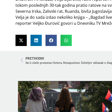
tokom poslednjih 30-tak godina pratio ratove na s
Severna Irska, Zalivski rat, Ruanda, bivša Jugoslavija,
Velja je do sada izdao nekoliko knjiga – „Bagdad live”
reporter Veljko Đurović govori u Dnevniku TV Mrež
PRETHODNI
Da li sledi promena Ustava, Nezaposleni, Šešeljev odlazak u Hag