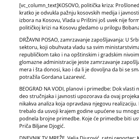
[vc_column_text]KOSOVO, politička kriza: Prošlone
kratko je odvukla pažnju kosovskih medija i javno
izbora na Kosovu, Vlada u Prištini još uvek nije form
političkoj krizi na Kosovu gledamo u prilogu Bobana
DRŽAVNI POSAO, zamrzavanje zapošljavanja: U Srbij
sektoru, koji obuhvata vladu sa svim ministarstvim
republičkom tako i na opštinskim i gradskim nivoim
glomazne administracije jeste zamrzavanje zapošlja
mera i šta donosi, kao i da li je dovoljna da bi se 
potražila Gordana Lazarević.
BEOGRAD NA VODI, planovi i primedbe: Dok vlasti na
deo stručnjaka i javnosti upozorava da ovaj projek
nikakva analiza koja opravdava njegovu realizaciju.
trebalo da usvoji krajem godine upućene su mnogo
podnela brojne primedbe. Koje će primedbe biti u
Priča Biljane Djogić.
DNEVNIK TV MREŽE, Velja Djurović, ratni reporter: K