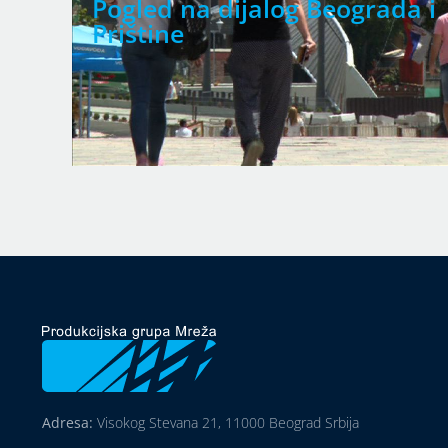
na
Pogled na dijalog Beograda i
Prištine
Adresa:
Visokog Stevana 21, 11000 Beograd Srbija