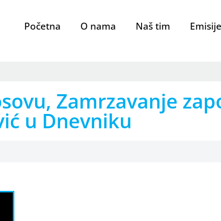
Početna
O nama
Naš tim
Emisij
Kosovu, Zamrzavanje zap
ović u Dnevniku