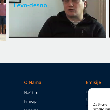
Levo-desno
O Nama
Emisije
Naš tim
Utisak nedelje
Da nam nije...
Emisije
Да бисмо п
TV Mreža
чување и/и