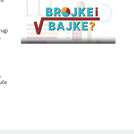
ni
rugi
a
,
 uče