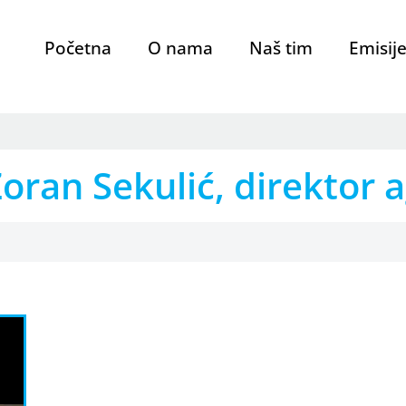
Početna
O nama
Naš tim
Emisij
ran Sekulić, direktor a