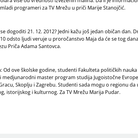
dolara više od vrednosti izvezenih malina. Da li je informacio
i mladi programeri za TV Mrežu u priči Marije Stanojčić.
 dogoditi 21. 12. 2012? Jedni kažu još jedan običan dan. D
 10 odsto ljudi veruje u proročanstvo Maja da će se tog dan
mrezu Priča Adama Santovca.
Od ove školske godine, studenti Fakulteta političkih nauka
ki medjunarodni master program studija Jugoistočne Evrope
– u Gracu, Skoplju i Zagrebu. Studenti sada mogu o regionu da
og, istorijskog i kulturnog. Za TV Mrežu Marija Pudar.