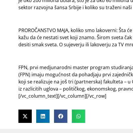
je oko 200 miliona dolara, što je za oko 60 miliona 
sektor razvojna šansa Srbije i koliko su traženi naš
PROROČANSTVO MAJA, koliko smo lakoverni: Šta će se
kažu da će nestati svet koji znamo. Širom sveta čak
desiti smak sveta. O sujeverju ili lakoverju za TV 
FPN, prvi medjunarodni master program studiranja: 
(FPN) imaju mogućnost da pohadjaju prvi zajednič
koji se realizuje na još tri (partnerska) fakulteta 
iz razlicitih uglova – političkog, ekonomskog, pravn
[/vc_column_text][/vc_column][/vc_row]