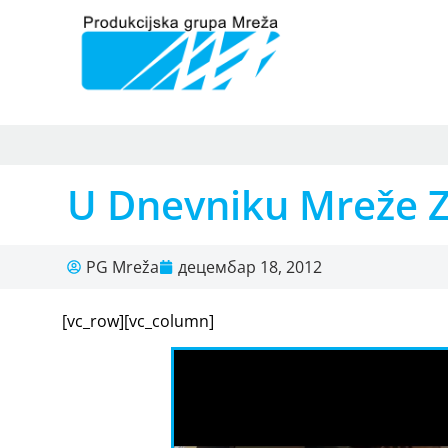
U Dnevniku Mreže Zo
PG Mreža
децембар 18, 2012
[vc_row][vc_column]