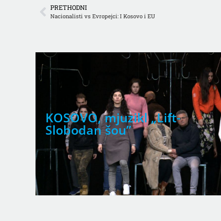
PRETHODNI
Nacionalisti vs Evropejci: I Kosovo i EU
KOSOVO, mjuzikl „Lift-
Slobodan šou”