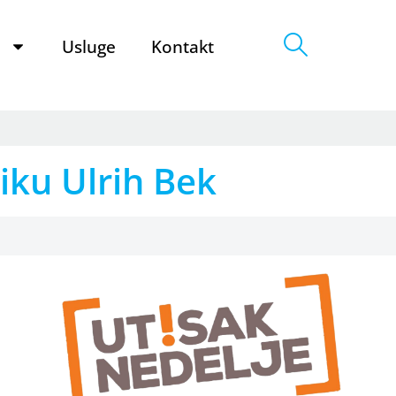
e
Usluge
Kontakt
niku Ulrih Bek