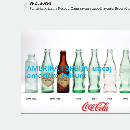
PRETHODNI
Politička kriza na Kosovu, Zamrzavanje zapošljavanja, Beograd n
BEZBEDNOST, o predlogu
aj
zakona koji reguliše rad
bezbednosnih agencija