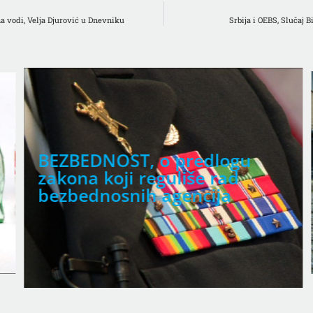
a vodi, Velja Djurović u Dnevniku
Srbija i OEBS, Slučaj 
KULTURA DIJALOGA, zašto g
u Srbiji nema