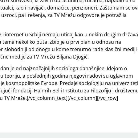
vesti o surovosti, krvavim obračunima, tučama, napadima na
ektualci, kao i navijači, domaćice, penzioneri. Zašto nam se ov
uzroci, pa i rešenja, za TV Mrežu odgovore je potražila
i internet u Srbiji nemaju uticaj kao u nekim drugim držav
 tema nekoliko puta izbio je u prvi plan u odnosu na
stor slobodniji od onoga u kome trenutno rade klasični mediji 
asične medije za TV Mrežu Biljana Djogić.
dan je od najznačajnijih sociologa današnjice. Idejom o
 teoriju, a poslednjih godina njegovi radovi su uglavnom
nje kosmopolitske Evrope. Predaje sociologiju na univerzite
ći fondaciji Hainrih Bel i Institutu za Filozofiju i društven
ku TV Mreže.[/vc_column_text][/vc_column][/vc_row]