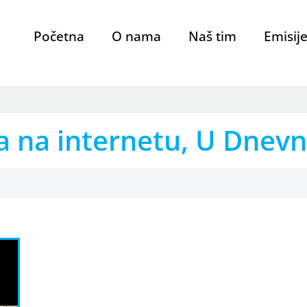
Početna
O nama
Naš tim
Emisij
da na internetu, U Dnev