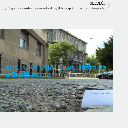
SLEDEĆI
Bitići, 20 godina Centra za demokratiju, U Istorijskom arhivu Beograda
a
UBISTVA NOVINARA, prve
presude