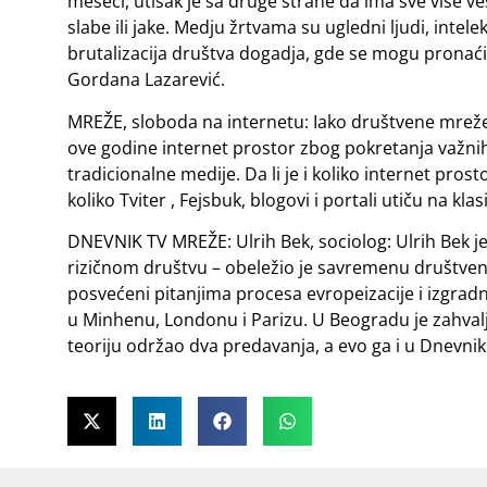
meseci, utisak je sa druge strane da ima sve više 
slabe ili jake. Medju žrtvama su ugledni ljudi, intel
brutalizacija društva dogadja, gde se mogu pronaći 
Gordana Lazarević.
MREŽE, sloboda na internetu: Iako društvene mreže 
ove godine internet prostor zbog pokretanja važnih
tradicionalne medije. Da li je i koliko internet pro
koliko Tviter , Fejsbuk, blogovi i portali utiču na kl
DNEVNIK TV MREŽE: Ulrih Bek, sociolog: Ulrih Bek je
rizičnom društvu – obeležio je savremenu društvenu
posvećeni pitanjima procesa evropeizacije i izgrad
u Minhenu, Londonu i Parizu. U Beogradu je zahvaljuju
teoriju održao dva predavanja, a evo ga i u Dnevni