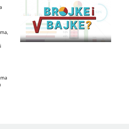
a
ama,
i
tima
u