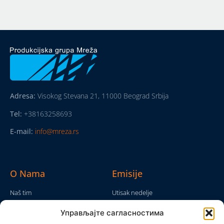
Adresa:
Visokog Stevana 21, 11000 Beograd Srbija
Tel:
+38163258693
E-mail:
info@mreza.rs
O Nama
Emisije
Naš tim
Utisak nedelje
Da nam nije...
Emisije
Управљајте сагласностима
TV Mreža
O nama