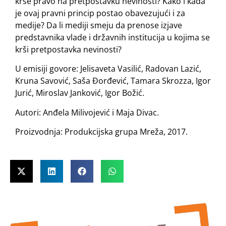
krše pravo na pretpostavku nevinosti? Kako i kada
je ovaj pravni princip postao obavezujući i za
medije? Da li mediji smeju da prenose izjave
predstavnika vlade i državnih institucija u kojima se
krši pretpostavka nevinosti?
U emisiji govore: Jelisaveta Vasilić, Radovan Lazić,
Kruna Savović, Saša Đorđević, Tamara Skrozza, Igor
Jurić, Miroslav Janković, Igor Božić.
Autori: Anđela Milivojević i Maja Divac.
Proizvodnja: Produkcijska grupa Mreža, 2017.