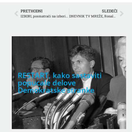
PRETHODNI
SLEDEĆI
IZBORI, posmatrači na izborima za novog predsednika Srbije
DNEVNIK TV MREŽE, Ronald Zeliger, direktor Hemofarma
RESTART, kako sastaviti
,
popucale delove
Demokratske stranke