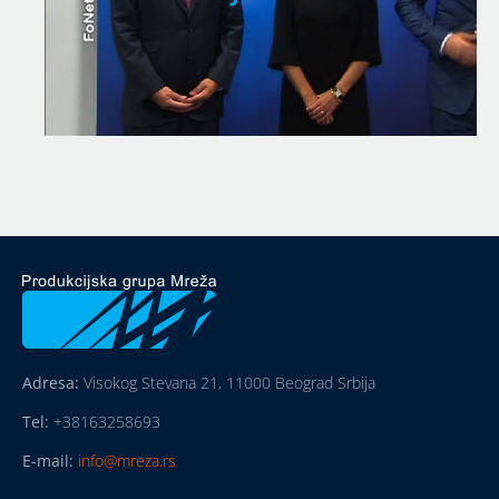
Adresa:
Visokog Stevana 21, 11000 Beograd Srbija
Tel:
+38163258693
E-mail:
info@mreza.rs