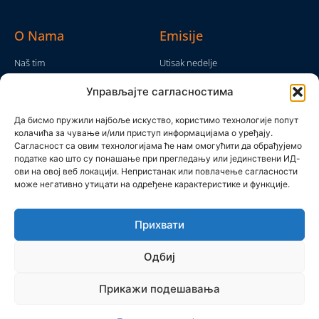
O Nama
Emisije
Naš tim
Utisak nedelje
Da nam nije...
Emisije
Управљајте сагласностима
TV Mreža
O nama
Moram da kažem
Да бисмо пружили најбоље искуство, користимо технологије попут
Politika privatnosti
колачића за чување и/или приступ информацијама о уређају.
Brojke i bajke
Сагласност са овим технологијама ће нам омогућити да обрађујемо
Kontakt
Ostale emisije
податке као што су понашање при прегледању или јединствени ИД-
ови на овој веб локацији. Непристанак или повлачење сагласности
Pronađite nas
може негативно утицати на одређене карактеристике и функције.
Прихвати
Одбиј
Прикажи подешавања
Produkcijska grupa Mreža 2025 © All rights reserved