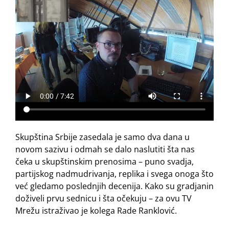
Skupština Srbije zasedala je samo dva dana u
novom sazivu i odmah se dalo naslutiti šta nas
čeka u skupštinskim prenosima – puno svadja,
partijskog nadmudrivanja, replika i svega onoga što
već gledamo poslednjih decenija. Kako su gradjanin
doživeli prvu sednicu i šta očekuju – za ovu TV
Mrežu istraživao je kolega Rade Ranklović.