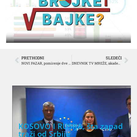
PRETHODNI
SLEDEĆI
NOVI PAZAR, pomirenje dve islamske zajednice u Srbiji
DNEVNIK TV MREŽE, akademik Dušan Teodorović
KOSOVO I RUSIJA, šta zapad
traži od Srbije