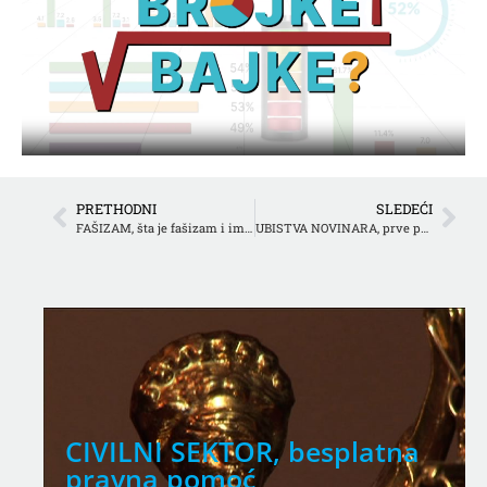
PRETHODNI
SLEDEĆI
FAŠIZAM, šta je fašizam i ima li ga na srpskoj političkoj sceni
UBISTVA NOVINARA, prve presude
CIVILNI SEKTOR, besplatna
pravna pomoć