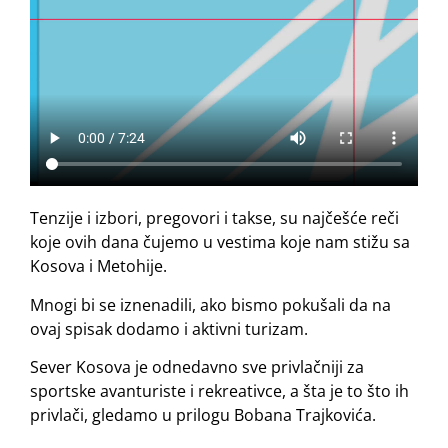
Tenzije i izbori, pregovori i takse, su najčešće reči
koje ovih dana čujemo u vestima koje nam stižu sa
Kosova i Metohije.
Mnogi bi se iznenadili, ako bismo pokušali da na
ovaj spisak dodamo i aktivni turizam.
Sever Kosova je odnedavno sve privlačniji za
sportske avanturiste i rekreativce, a šta je to što ih
privlači, gledamo u prilogu Bobana Trajkovića.