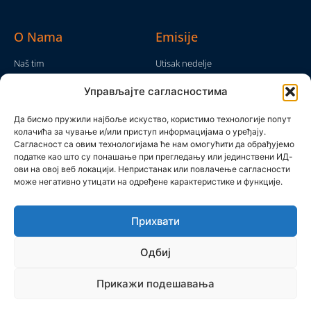
O Nama
Emisije
Naš tim
Utisak nedelje
Da nam nije...
Emisije
Управљајте сагласностима
TV Mreža
O nama
Moram da kažem
Да бисмо пружили најбоље искуство, користимо технологије попут
Politika privatnosti
колачића за чување и/или приступ информацијама о уређају.
Brojke i bajke
Сагласност са овим технологијама ће нам омогућити да обрађујемо
Kontakt
Ostale emisije
податке као што су понашање при прегледању или јединствени ИД-
ови на овој веб локацији. Непристанак или повлачење сагласности
Pronađite nas
може негативно утицати на одређене карактеристике и функције.
Прихвати
Одбиј
Прикажи подешавања
Produkcijska grupa Mreža 2025 © All rights reserved