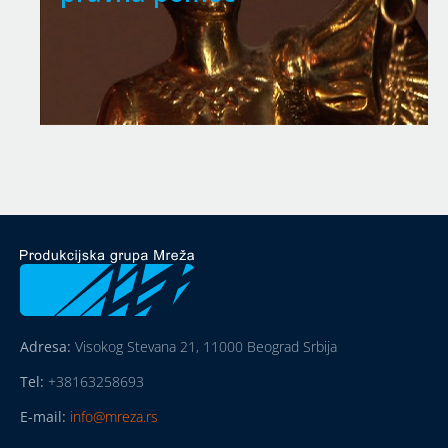
Adresa:
Visokog Stevana 21, 11000 Beograd Srbija
Tel:
+38163258693
E-mail:
info@mreza.rs