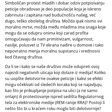
Simboličan protest mladih i dobar odziv potpisivanju
peticije obradovao je deo populacije koja je iskreno
zabrinuta i zapitana nad budućnošću našeg, već
dugo, teško obolelog društva. Možda ipak nismo svi
moralno mrtvi, možda među mladima ima snaga koje
mogu da se odupru onima koji zarad profita
omogućavaju da nam primitivizam, vulgarnost,
nasilje, polusvet iz TV ekrana nadire u domove i tako
nepovratno menja moralnu supstancu i vrednosni
kod čitavog društva.
Da li se i kako se naše društvo može odupreti ovoj
najezdi negativnih uticaja koji dolaze iz medija? Koliko
su uopšte delotvorne ovakve peticije i kakvi se efekti
mogu očekivati od sledećih koraka koji se najavljuju,
kao što je prikupljanje potpisa na ulici (a ne samo
onlajn) ili protestovanje ispred sedišta Regulatornog
tela za elektronske medije (REM ranije RRA)? Postoji li
nešto što bi u kraćem roku moglo biti delotvornije?