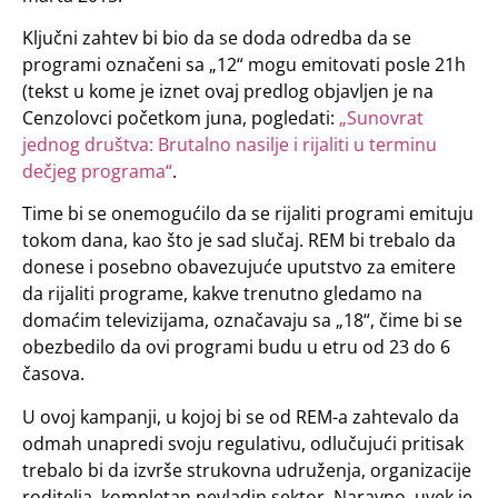
Ključni zahtev bi bio da se doda odredba da se
programi označeni sa „12“ mogu emitovati posle 21h
(tekst u kome je iznet ovaj predlog objavljen je na
Cenzolovci početkom juna, pogledati:
„Sunovrat
jednog društva: Brutalno nasilje i rijaliti u terminu
dečjeg programa“
.
Time bi se onemogućilo da se rijaliti programi emituju
tokom dana, kao što je sad slučaj. REM bi trebalo da
donese i posebno obavezujuće uputstvo za emitere
da rijaliti programe, kakve trenutno gledamo na
domaćim televizijama, označavaju sa „18“, čime bi se
obezbedilo da ovi programi budu u etru od 23 do 6
časova.
U ovoj kampanji, u kojoj bi se od REM-a zahtevalo da
odmah unapredi svoju regulativu, odlučujući pritisak
trebalo bi da izvrše strukovna udruženja, organizacije
roditelja, kompletan nevladin sektor. Naravno, uvek je