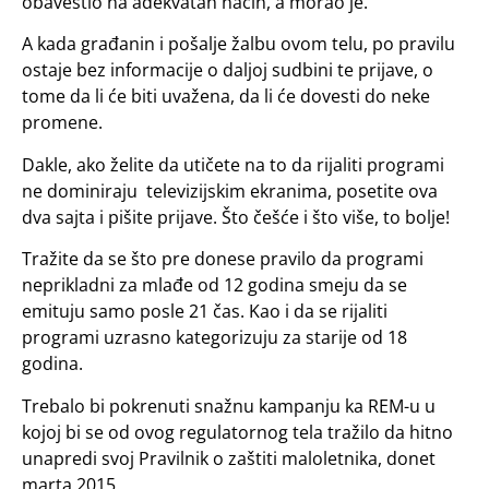
obavestio na adekvatan način, a morao je.
A kada građanin i pošalje žalbu ovom telu, po pravilu
ostaje bez informacije o daljoj sudbini te prijave, o
tome da li će biti uvažena, da li će dovesti do neke
promene.
Dakle, ako želite da utičete na to da rijaliti programi
ne dominiraju televizijskim ekranima, posetite ova
dva sajta i pišite prijave. Što češće i što više, to bolje!
Tražite da se što pre donese pravilo da programi
neprikladni za mlađe od 12 godina smeju da se
emituju samo posle 21 čas. Kao i da se rijaliti
programi uzrasno kategorizuju za starije od 18
godina.
Trebalo bi pokrenuti snažnu kampanju ka REM-u u
kojoj bi se od ovog regulatornog tela tražilo da hitno
unapredi svoj Pravilnik o zaštiti maloletnika, donet
marta 2015.