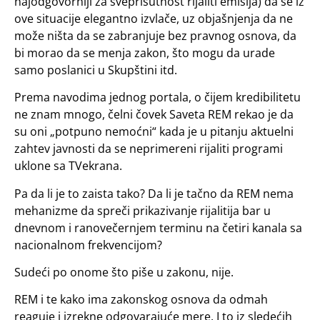
najodgovorniji za sveprisutnost rijaliti emisija) da se iz
ove situacije elegantno izvlače, uz objašnjenja da ne
može ništa da se zabranjuje bez pravnog osnova, da
bi morao da se menja zakon, što mogu da urade
samo poslanici u Skupštini itd.
Prema navodima jednog portala, o čijem kredibilitetu
ne znam mnogo, čelni čovek Saveta REM rekao je da
su oni „potpuno nemoćni“ kada je u pitanju aktuelni
zahtev javnosti da se neprimereni rijaliti programi
uklone sa TVekrana.
Pa da li je to zaista tako? Da li je tačno da REM nema
mehanizme da spreči prikazivanje rijalitija bar u
dnevnom i ranovečernjem terminu na četiri kanala sa
nacionalnom frekvencijom?
Sudeći po onome što piše u zakonu, nije.
REM i te kako ima zakonskog osnova da odmah
reaguje i izrekne odgovarajuće mere. I to iz sledećih