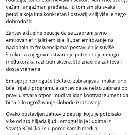
važan i angažman građana, i u tom smislu svaka
peticija koja ima konkretan i ostvarljiv cilj više je nego
dobrodošla.
Zahtev aktuelne peticije da se „zabrani javno
emitovanje“ rijaliti emisija ili „bar emitovanje na
nacionalnim frekvencijama“ postavljen je suviše
široko i za njegovo ostvarenje potrebno je mnogo
međukoraka različitih aktera, što znači da zahteva i
dosta vremena.
Emisije je nemoguće tek tako zabranjivati, makar one
bile i rijaliti programi, a zahtev da se nešto zabrani po
pravilu stvara otpor i nudi validan kontraargument da
bi to bilo ugrožavanje slobode izražavanja.
Ovako postavljen zahtev u peticiji, koju je potpisalo
više od sto hiljada ljudi, omogućio je ljudima iz
Saveta REM (koji su, pored samih medija,