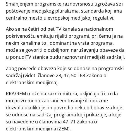
Smanjenjem programske raznovrsnosti ugrožava se i
poštovanje medijskog pluralizma, standarda koji ima
centralno mesto u evropskoj medijskoj regulativi.
Ako se na četiri od pet TV kanala sa nacionalnom
pokrivenošću emituju rijaliti programi, pri čemu je na
nekim kanalima to i dominantna vrsta programa,
može se govoriti o ozbiljnom narušavanju obaveze da
u ponudiTV stanica budu raznovrsni medijski sadržaji.
Zbog povrede obaveza koje se odnose na programski
sadržaj (videti članove 28, 47, 50 i 68 Zakona o
elektronskim medijima).
RRA/REM može da kazni emitera, uključujući i to da
mu privremeno zabrani emitovanje ili oduzme
dozvolu ukoliko je on povredio neku od obaveza koje
se odnose na sadržaj programa koji prikazuje, a koje
su navedene u članovima 47–71 Zakona o
elektronskim medijima (ZEM).