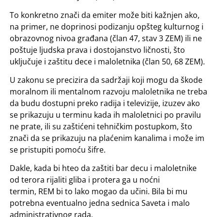
To konkretno znači da emiter može biti kažnjen ako,
na primer, ne doprinosi podizanju opšteg kulturnog i
obrazovnog nivoa građana (član 47, stav 3 ZEM) ili ne
poštuje ljudska prava i dostojanstvo ličnosti, što
uključuje i zaštitu dece i maloletnika (član 50, 68 ZEM).
U zakonu se precizira da sadržaji koji mogu da škode
moralnom ili mentalnom razvoju maloletnika ne treba
da budu dostupni preko radija i televizije, izuzev ako
se prikazuju u terminu kada ih maloletnici po pravilu
ne prate, ili su zaštićeni tehničkim postupkom, što
znači da se prikazuju na plaćenim kanalima i može im
se pristupiti pomoću šifre.
Dakle, kada bi hteo da zaštiti bar decu i maloletnike
od terora rijaliti gliba i protera ga u noćni
termin, REM bi to lako mogao da učini. Bila bi mu
potrebna eventualno jedna sednica Saveta i malo
administrativnog rada.