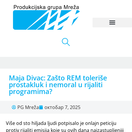
Maja Divac: Zašto REM toleriše
prostakluk i nemoral u rijaliti
programima?
PG Mreža
октобар 7, 2025
Više od sto hiljada ljudi potpisalo je onlajn peticiju
protiv rijaliti emisija koje su ovih dana najzastupljeniji