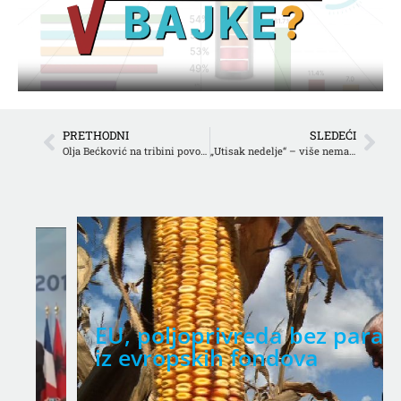
PRETHODNI
SLEDEĆI
Olja Bećković na tribini povodom godinu dana od ukidanja “Utiska nedelje”: Željko Mitrović me zvao i 6. oktobra
„Utisak nedelje“ – više nemamo dokaz da nismo ludi
EU, poljoprivreda bez para
iz evropskih fondova