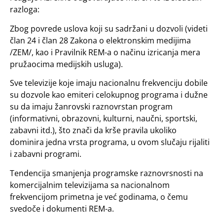
razloga:
Zbog povrede uslova koji su sadržani u dozvoli (videti
član 24 i član 28 Zakona o elektronskim medijima
/ZEM/, kao i Pravilnik REM-a o načinu izricanja mera
pružaocima medijskih usluga).
Sve televizije koje imaju nacionalnu frekvenciju dobile
su dozvole kao emiteri celokupnog programa i dužne
su da imaju žanrovski raznovrstan program
(informativni, obrazovni, kulturni, naučni, sportski,
zabavni itd.), što znači da krše pravila ukoliko
dominira jedna vrsta programa, u ovom slučaju rijaliti
i zabavni programi.
Tendencija smanjenja programske raznovrsnosti na
komercijalnim televizijama sa nacionalnom
frekvencijom primetna je već godinama, o čemu
svedoče i dokumenti REM-a.