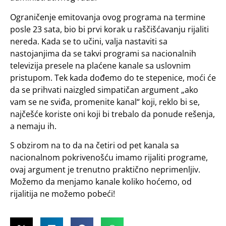
Ograničenje emitovanja ovog programa na termine
posle 23 sata, bio bi prvi korak u raščišćavanju rijaliti
nereda. Kada se to učini, valja nastaviti sa
nastojanjima da se takvi programi sa nacionalnih
televizija presele na plaćene kanale sa uslovnim
pristupom. Tek kada dođemo do te stepenice, moći će
da se prihvati naizgled simpatičan argument „ako
vam se ne sviđa, promenite kanal“ koji, reklo bi se,
najčešće koriste oni koji bi trebalo da ponude rešenja,
a nemaju ih.
S obzirom na to da na četiri od pet kanala sa
nacionalnom pokrivenošću imamo rijaliti programe,
ovaj argument je trenutno praktično neprimenljiv.
Možemo da menjamo kanale koliko hoćemo, od
rijalitija ne možemo pobeći!