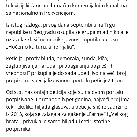
televizijski žanr na domaćim komercijalnim kanalima
sa nacionalnom frekvencijom.
Iz istog razloga, prvog dana septembra na Trgu
republike u Beogradu okupila se grupa mladih koja je
uz zvuke klasične muzike javnosti uputila poruku
„Hoćemo kulturu, a ne rijaliti“.
Peticija „protiv bluda, nemorala, šunda, kiča,
zaglupljivanja naroda i propagiranja pogrešnih
vrednosti“ prikupila je do sada ubedljivo najveći broj
potpisa na specijalizovanom portalu peticije24.com.
Od stotinak onlajn peticija koje su na ovom portalu
potpisivane u prethodnih pet godina, najveći broj ima
tek nekoliko hiljada glasova, a peticija slične sadržine
iz 2013, koja se zalagala za gašenje „Farme” i „Velikog
brata”, privukla je samo hiljadu i četiri stotine
potpisnika.