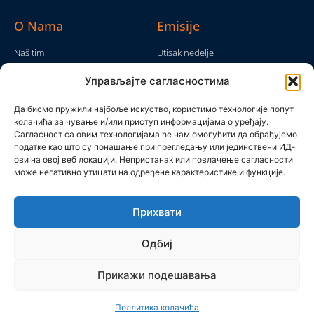
O Nama
Emisije
Naš tim
Utisak nedelje
Da nam nije...
Emisije
Управљајте сагласностима
TV Mreža
O nama
Moram da kažem
Да бисмо пружили најбоље искуство, користимо технологије попут
Politika privatnosti
колачића за чување и/или приступ информацијама о уређају.
Brojke i bajke
Сагласност са овим технологијама ће нам омогућити да обрађујемо
Kontakt
Ostale emisije
податке као што су понашање при прегледању или јединствени ИД-
ови на овој веб локацији. Непристанак или повлачење сагласности
Pronađite nas
може негативно утицати на одређене карактеристике и функције.
Прихвати
Одбиј
Прикажи подешавања
Produkcijska grupa Mreža 2025 © All rights reserved
Поллитика колачића