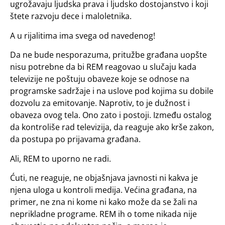
ugrožavaju ljudska prava i ljudsko dostojanstvo i koji
štete razvoju dece i maloletnika.
A u rijalitima ima svega od navedenog!
Da ne bude nesporazuma, pritužbe građana uopšte
nisu potrebne da bi REM reagovao u slučaju kada
televizije ne poštuju obaveze koje se odnose na
programske sadržaje i na uslove pod kojima su dobile
dozvolu za emitovanje. Naprotiv, to je dužnost i
obaveza ovog tela. Ono zato i postoji. Između ostalog
da kontroliše rad televizija, da reaguje ako krše zakon,
da postupa po prijavama građana.
Ali, REM to uporno ne radi.
Ćuti, ne reaguje, ne objašnjava javnosti ni kakva je
njena uloga u kontroli medija. Većina građana, na
primer, ne zna ni kome ni kako može da se žali na
neprikladne programe. REM ih o tome nikada nije