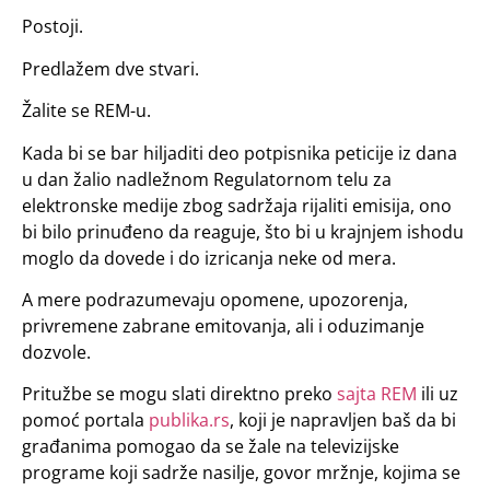
Postoji.
Predlažem dve stvari.
Žalite se REM-u.
Kada bi se bar hiljaditi deo potpisnika peticije iz dana
u dan žalio nadležnom Regulatornom telu za
elektronske medije zbog sadržaja rijaliti emisija, ono
bi bilo prinuđeno da reaguje, što bi u krajnjem ishodu
moglo da dovede i do izricanja neke od mera.
A mere podrazumevaju opomene, upozorenja,
privremene zabrane emitovanja, ali i oduzimanje
dozvole.
Pritužbe se mogu slati direktno preko
sajta REM
ili uz
pomoć portala
publika.rs
, koji je napravljen baš da bi
građanima pomogao da se žale na televizijske
programe koji sadrže nasilje, govor mržnje, kojima se