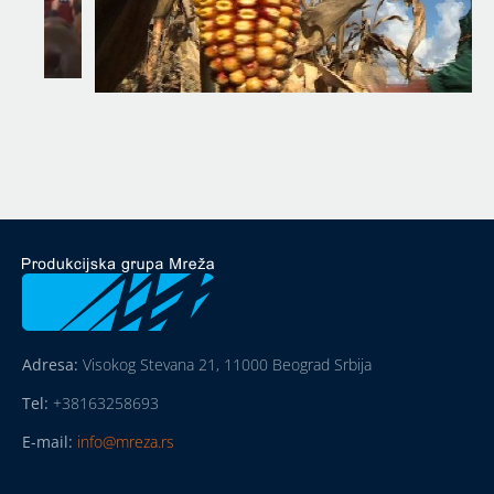
Adresa:
Visokog Stevana 21, 11000 Beograd Srbija
Tel:
+38163258693
E-mail:
info@mreza.rs