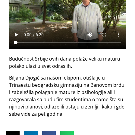
Budućnost Srbije ovih dana polaže veliku maturu i
polako ulazi u svet odraslih.
Biljana Djogić sa našom ekipom, otišla je u
Trinaestu beogradsku gimnaziju na Banovom brdu
i zabeležila polaganje mature iz psihologije ali i
razgovarala sa budućim studentima o tome šta su
njihovi planovi, odlaze ili ostaju u zemlji i kako i gde
sebe vide za pet godina.