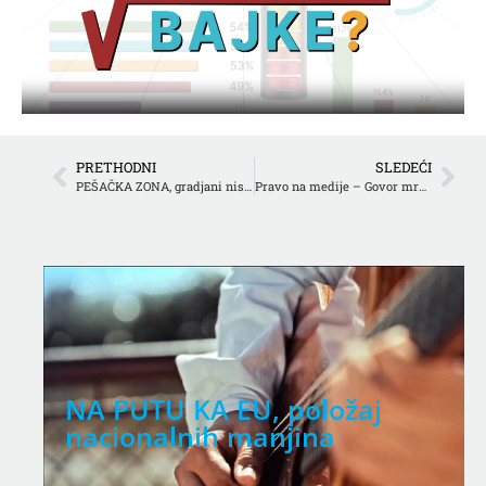
PRETHODNI
SLEDEĆI
PEŠAČKA ZONA, gradjani nisu maratonci
Pravo na medije – Govor mržnje
NA PUTU KA EU, položaj
nacionalnih manjina