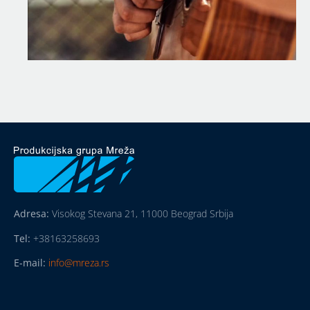
Adresa:
Visokog Stevana 21, 11000 Beograd Srbija
Tel:
+38163258693
E-mail:
info@mreza.rs