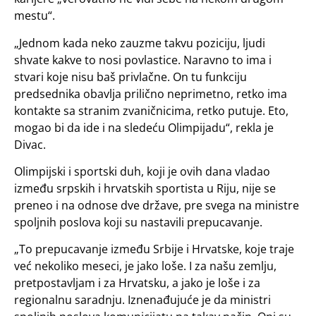
mestu“.
„Jednom kada neko zauzme takvu poziciju, ljudi
shvate kakve to nosi povlastice. Naravno to ima i
stvari koje nisu baš privlačne. On tu funkciju
predsednika obavlja prilično neprimetno, retko ima
kontakte sa stranim zvaničnicima, retko putuje. Eto,
mogao bi da ide i na sledeću Olimpijadu“, rekla je
Divac.
Olimpijski i sportski duh, koji je ovih dana vladao
između srpskih i hrvatskih sportista u Riju, nije se
preneo i na odnose dve države, pre svega na ministre
spoljnih poslova koji su nastavili prepucavanje.
„To prepucavanje između Srbije i Hrvatske, koje traje
već nekoliko meseci, je jako loše. I za našu zemlju,
pretpostavljam i za Hrvatsku, a jako je loše i za
regionalnu saradnju. Iznenađujuće je da ministri