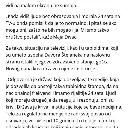
vidi na malom ekranu ne sumnja.
„Kada vidiš ljude bez obrazovanja i morala 24 sata na
TV-u onda pomisliš da je to normalno. I pitaš se ako
mogu oni, zašto ne bih mogao i ja. Mi smo takvo
društvo postali“, kaže Maja Divac.
Za takvu situaciju na televiziji, kao i u tabloidima, koji
su umeto uspeha Davora Štefaneka na naslovnu
stranu istakli njegovo zdravstveno stanje, gošća
Novog dana krivi državu i njene institucije.
„Odgovorna je država koja dozvoljava te medije, koja
je dozvolila da postoji takva tabloidna štampa, da na
nacionalnoj frekvenciji imamo rijalitije 24 sata. Ljudi
koji moraju drugačije da reaguju i rezonuju, oni su
krivi. Država je kriva i institucije koje se bave medijima.
Telo za regulatorne medije ne radi svoj posao od
osnivanja, već više od 10 godina. To telo je u funkciji
određenigh krugova koji imaju svoje interese i oni tu