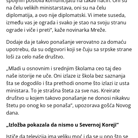
spoljnih poslova komunicijatu na takav način. Oni su
na čelu velikih ministarstava, oni su na čelu
diplomatija, a ovo nije diplomatski. Vi imete suseda,
između vas je ograda i svako je stao na svoju stranu
ograde i viče i preti“, kaže novinarka Mreže.
Dodaje da je takvo ponašanje verovatno za domaću
upotrebu, da su odgovori koji se čuju sa srpske strane
loši za celo naše društvo.
„Mladi u osnovnim i srednjim školama ceo taj deo
naše istorije ne uče. Oni izlaze iz škola bez saznanja
šta se dogodilo i šta prethodi onome što izlazi iz usta
ministara. To je strašna šteta za sve nas. Kreirate
društvo u kojem takovo ponašanje ne donosi nikakvu
štetu po onog ko se ponaša“, upozorava gošća Novog
dana.
„Izložba pokazala da nismo u Severnoj Koreji“
Ističe da televizija ima veliku moć i da se u ono što se