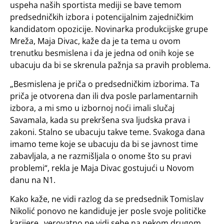
uspeha naših sportista mediji se bave temom
predsedničkih izbora i potencijalnim zajedničkim
kandidatom opozicije. Novinarka produkcijske grupe
Mreža, Maja Divac, kaže da je ta tema u ovom
trenutku besmislena i da je jedna od onih koje se
ubacuju da bi se skrenula pažnja sa pravih problema.
„Besmislena je priča o predsedničkim izborima. Ta
priča je otvorena dan ili dva posle parlamentarnih
izbora, a mi smo u izbornoj noći imali slučaj
Savamala, kada su prekršena sva ljudska prava i
zakoni. Stalno se ubacuju takve teme. Svakoga dana
imamo teme koje se ubacuju da bi se javnost time
zabavljala, a ne razmišljala o onome što su pravi
problemi“, rekla je Maja Divac gostujući u Novom
danu na N1.
Kako kaže, ne vidi razlog da se predsednik Tomislav
Nikolić ponovo ne kandiduje jer posle svoje političke
karijere „verovatno ne vidi sebe na nekom drugom