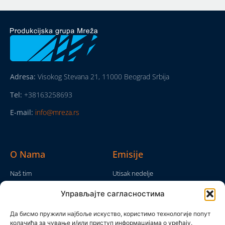
Adresa:
Visokog Stevana 21, 11000 Beograd Srbija
Tel:
+38163258693
E-mail:
info@mreza.rs
O Nama
Emisije
Naš tim
Utisak nedelje
Da nam nije...
Emisije
Управљајте сагласностима
TV Mreža
O nama
Moram da kažem
Да бисмо пружили најбоље искуство, користимо технологије попут
Politika privatnosti
колачића за чување и/или приступ информацијама о уређају.