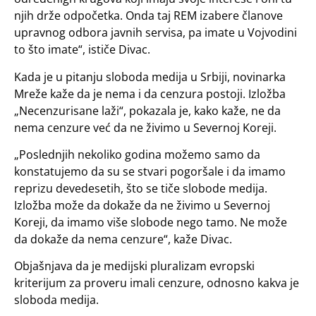
njih drže odpočetka. Onda taj REM izabere članove
upravnog odbora javnih servisa, pa imate u Vojvodini
to što imate“, ističe Divac.
Kada je u pitanju sloboda medija u Srbiji, novinarka
Mreže kaže da je nema i da cenzura postoji. Izložba
„Necenzurisane laži“, pokazala je, kako kaže, ne da
nema cenzure već da ne živimo u Severnoj Koreji.
„Poslednjih nekoliko godina možemo samo da
konstatujemo da su se stvari pogoršale i da imamo
reprizu devedesetih, što se tiče slobode medija.
Izložba može da dokaže da ne živimo u Severnoj
Koreji, da imamo više slobode nego tamo. Ne može
da dokaže da nema cenzure“, kaže Divac.
Objašnjava da je medijski pluralizam evropski
kriterijum za proveru imali cenzure, odnosno kakva je
sloboda medija.