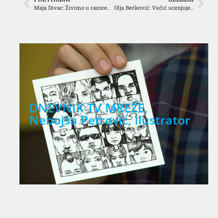
Maja Divac: Živimo u razorenoj zemlji, potrebne korenite promene
Olja Bećković: Vučić ucenjuje i kontroliše gotovo sve medije
EŽE,
Mladi i roditelji
, ilustrator