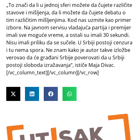
„To znači da li u jednoj sferi možete da čujete različite
stavove i mišljenja, da li možete da čujete debatu o
tim različitim mišljenjima. Kod nas uzmite kao primer
izbore. Na javnom servisu vladajuća partija i premijer
imali sve moguće vreme, a ostali su imali 30 sekundi.
Nisu imali priliku da se sučele. U Srbiji postoji cenzura
i tu nema spora. Ne znam kako je autor takve izložbe
verovao da će građani Srbije poverovati da u Srbiji
postoji sloboda izražavanja“, ističe Maja Divac.
[/vc_column_text][/vc_column][/vc_row]