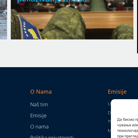
O Nama
Emisije
Naš tim
Utisak nedelje
Da nam nije...
Emisije
Да бисмо п
TV Mreža
чување и/и
O nama
Moram da kaž
технологиј
при прегле
Politika privatnosti