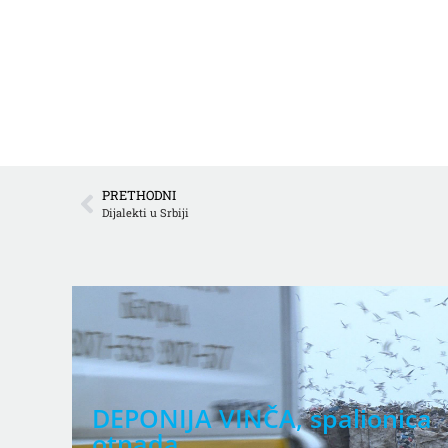
PRETHODNI
Dijalekti u Srbiji
DEPONIJA VINČA, spalionica
u
otpada