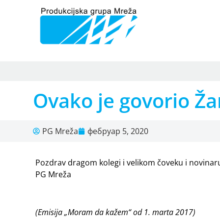
Ovako je govorio Ž
PG Mreža
фебруар 5, 2020
Pozdrav dragom kolegi i velikom čoveku i novinar
PG Mreža
(Emisija „Moram da kažem“ od 1. marta 2017)