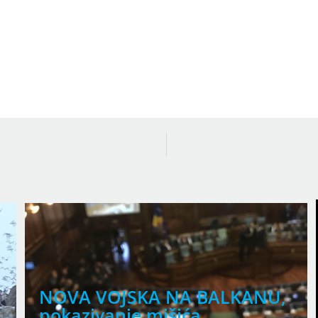
NOVA VOJSKA NA BALKANU,
pokazivanje mišića