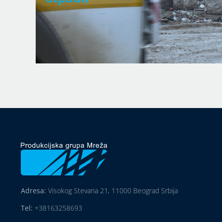
Adresa:
Visokog Stevana 21, 11000 Beograd Srbija
Tel:
+38163258693