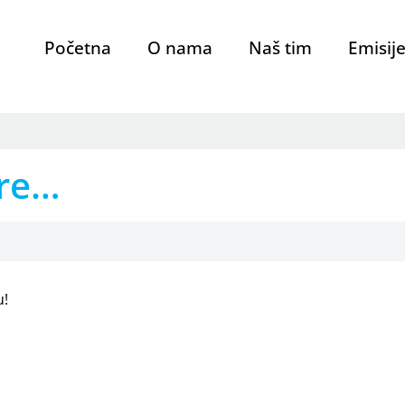
Početna
O nama
Naš tim
Emisij
are…
u!