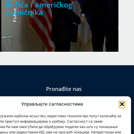
Vučića i američkog
zvaničnika
Pronađite nas
Управљајте сагласностима
ружили најбоље искуство, користимо технологије попут колачића за
ли приступ информацијама о уређају. Сагласност са овим
em
ама ће нам омогућити да обрађујемо податке као што су понашање
дању или јединствени ИД-ови на овој веб локацији. Непристанак или