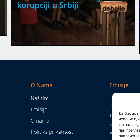
korupciji u Srbiji
O Nama
Emisije
Naš tim
Utisak nedelje
Da nam nije...
Emisije
Да бисмо п
TV Mreža
чување и/и
O nama
Moram da kaž
технологиј
при прегле
Politika privatnosti
Brojke i bajke
повлачење 