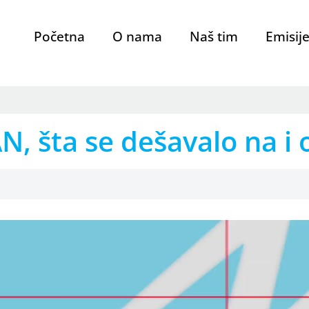
Početna
O nama
Naš tim
Emisij
šta se dešavalo na i o