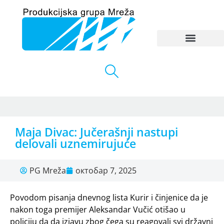
Maja Divac: Jučerašnji nastupi
delovali uznemirujuće
PG Mreža
октобар 7, 2025
Povodom pisanja dnevnog lista Kurir i činjenice da je
nakon toga premijer Aleksandar Vučić otišao u
policiju da da izjavu zbog čega su reagovali svi državni