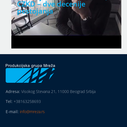
CZKD – dve decenije
postojanja
Adresa:
Visokog Stevana 21, 11000 Beograd Srbija
Tel:
+38163258693
E-mail:
info@mreza.rs