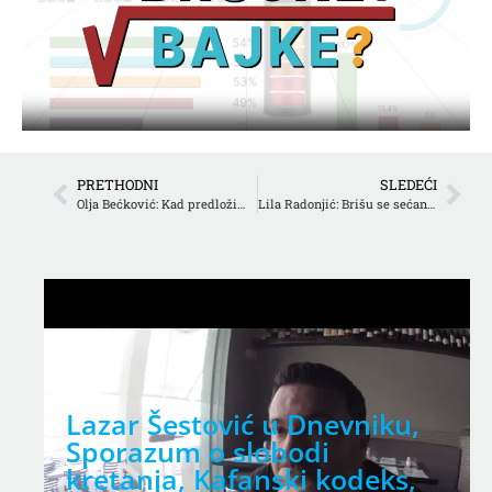
PRETHODNI
SLEDEĆI
Olja Bećković: Kad predložim BOJKOT IZBORA, kažu mi da je to AMATERSKI
Lila Radonjić: Brišu se sećanja na devedesete
Lazar Šestović u Dnevniku,
Sporazum o slobodi
kretanja, Kafanski kodeks,