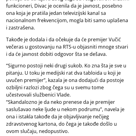
funkcioneri, Divac je ocenila da je javnost, posebno
ona koja je pratiila jedan televizijski kanal sa
nacionalnom frekvencijom, mogla biti samo uplašena
i zastrašena.
Takođe je dodala i da očekuje da će premijer Vučić
večeras u gostovanju na RTS-u objasniti mnoge stvari
i da će javnost dobiti odgovor šta se dešava.
“Sigurno postoji neki drugi sukob. Ko zna šta je sve u
pitanju. U toku je medijski rat dva tabloida u koji je
uvučen premijer”, kazala je ona dodajući da postoje
ozbiljni razlozi zbog čega su u svemu tome
učestvovali službenici Vlade.
“Skandalozno je da neko prenese da je premijer
saslušavao neke ljude u nekom podrumu”, navela je
ona i istakla takođe da je objavljivanje nečijeg
zdravstvenog kartona, do čega je takođe došlo u
ovom slučaju, nedopustivo.