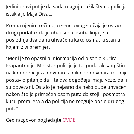
Jedini pravi put je da sada reaguju tužilaštvo u policija,
istakla je Maja Divac.
Prema njenim rečima, u senci ovog slučaja je ostao
drugi podatak da je uhapšena osoba koja je u
poslednja dva dana uhvaćena kako osmatra stan u
kojem živi premijer.
“Meni je to opasnija informacija od pisanja Kurira.
Frapantno je. Ministar policije je taj podatak saopštio
na konferenciji za novinare a niko od novinara mu nije
postavio pitanje da li ta dva dogođaja imaju veze, da li
su povezani. Ostalo je nejasno da neko bude uhvaćen
nakon što je primećen osam puta da stoji i posmatra
kucu premijera a da policija ne reaguje posle drugog
puta”.
Ceo razgovor pogledajte
OVDE