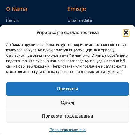
O Nama
Emisije
Naš tim
Utisak nedelje
Da nam nije...
Emisije
Управљајте сагласностима
TV Mreža
O nama
Moram da kažem
Да бисмо пружили најбоље искуство, користимо технологије попут
Politika privatnosti
колачића за чување и/или приступ информацијама о уређају.
Brojke i bajke
Сагласност са овим технологијама ће нам омогућити да обрађујемо
Kontakt
Ostale emisije
податке као што су понашање при прегледању или јединствени ИД-
ови на овој веб локацији. Непристанак или повлачење сагласности
Pronađite nas
може негативно утицати на одређене карактеристике и функције.
Прихвати
Одбиј
Прикажи подешавања
Produkcijska grupa Mreža 2025 © All rights reserved
Поллитика колачића